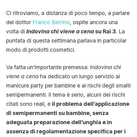
CLIMA ED ENERGIA
Ci ritroviamo, a distanza di poco tempo, a parlare
del dottor
Franco Berrino
, ospite ancora una
CONTATTI
volta di
Indovina chi viene a cena
su Rai 3
. La
puntata di questa settimana parlava in particolar
modo di prodotti cosmetici.
CHI SIAMO
Va fatta un’importante premessa:
Indovina chi
viene a cena
ha dedicato un lungo servizio ai
manicure party per bambine e ai rischi degli smalti
semipermanenti. Il tema è serio, alcuni dei rischi
citati sono reali, e
il problema dell’applicazione
di semipermanenti su bambine, senza
adeguata preparazione dell’unghia e in
assenza di regolamentazione specifica per i