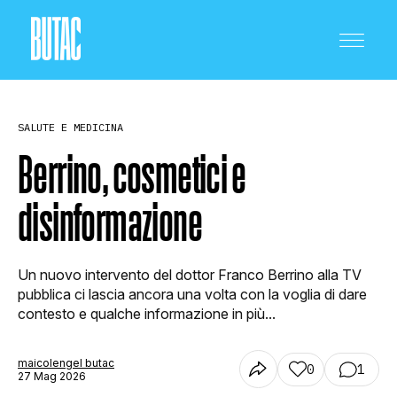
SALUTE E MEDICINA
Berrino, cosmetici e
disinformazione
CRONACA E POLITICA
Un nuovo intervento del dottor Franco Berrino alla TV
SCIENZA E TECNOLOGIA
pubblica ci lascia ancora una volta con la voglia di dare
contesto e qualche informazione in più...
SALUTE E MEDICINA
maicolengel butac
0
1
27 Mag 2026