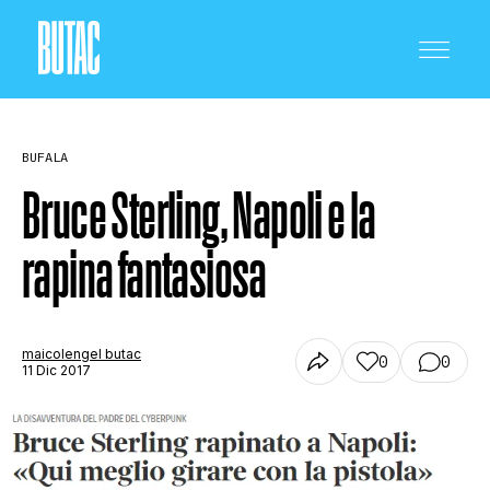
BUFALA
Bruce Sterling, Napoli e la
rapina fantasiosa
CRONACA E POLITICA
SCIENZA E TECNOLOGIA
maicolengel butac
0
0
11 Dic 2017
SALUTE E MEDICINA