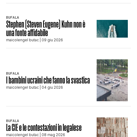
BUFALA
Stephen (Steven Eugene) Kuhn non è
una fonte affidabile
maicolengel butac
| 09 giu 2026
BUFALA
I bambini ucraini che fanno la svastica
maicolengel butac
| 04 giu 2026
BUFALA
La CIE e le contestazioni in legalese
maicolengel butac
| 08 mag 2026