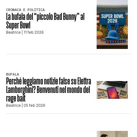
STORIA E CITAZIONI
CRONACA E POLITICA
La bufala del “piccolo Bad Bunny” al
Super Bowl
INTRATTENIMENTO
Beatrice
| 11 feb 2026
COMPLOTTI, LEGGENDE URBANE ED
EVERGREEN
BUFALA
Perché leggiamo notizie false su Elettra
Lamborghini? Benvenuti nel mondo del
EDITORIALI
rage bait
Beatrice
| 05 feb 2026
TRUFFE E SOCIAL NETWORK