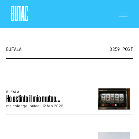
BUFALA
3259 POST
CRONACA E POLITICA
BUFALA
Ho estinto il mio mutuo…
SCIENZA E TECNOLOGIA
maicolengel butac
| 12 feb 2026
SALUTE E MEDICINA