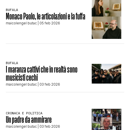
CLIMA ED ENERGIA
BUFALA
Monaco Paolo, le articolazioni e la fuffa
maicolengel butac
| 05 feb 2026
CONTATTI
CHI SIAMO
BUFALA
I maranza cattivi che in realtà sono
musicisti cechi
maicolengel butac
| 03 feb 2026
CRONACA E POLITICA
Un padre da ammirare
maicolengel butac
| 03 feb 2026