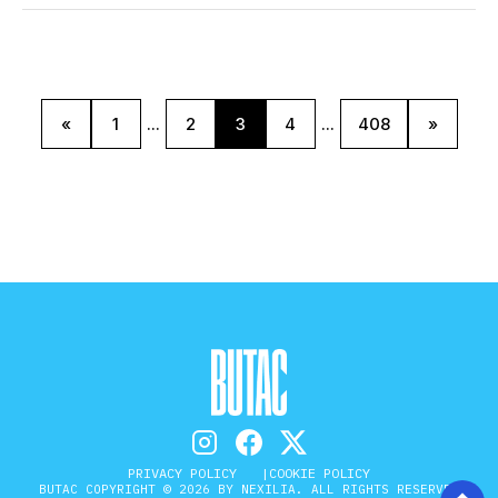
«
1
...
2
3
4
...
408
»
PRIVACY POLICY
COOKIE POLICY
BUTAC COPYRIGHT © 2026 BY NEXILIA. ALL RIGHTS RESERVED