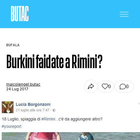
BUFALA
Burkini faidate a Rimini?
CRONACA E POLITICA
maicolengel butac
0
0
24 Lug 2017
SCIENZA E TECNOLOGIA
SALUTE E MEDICINA