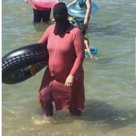
STORIA E CITAZIONI
INTRATTENIMENTO
COMPLOTTI, LEGGENDE URBANE ED
EVERGREEN
EDITORIALI
TRUFFE E SOCIAL NETWORK