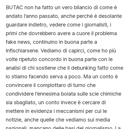
CLIMA ED ENERGIA
BUTAC non ha fatto un vero bilancio di come è
andato l’anno passato, anche perché è desolante
guardare indietro, vedere come i giornalisti, i
CONTATTI
primi che dovrebbero avere a cuore il problema
fake news, continuino in buona parte a
CHI SIAMO
infischiarsene. Vediamo di capirci, come ho più
volte ripetuto concordo in buona parte con le
analisi di chi sostiene che il debunking fatto come
lo stiamo facendo serva a poco. Ma un conto è
convincere il complottaro di turno che
condividere l’ennesima boiata sulle scie chimiche
sia sbagliato, un conto invece è cercare di
mettere in evidenza i meccanismi per cui le
notizie, anche quelle che vediamo sui media
nazionali, mancano delle basi del giornalismo. La