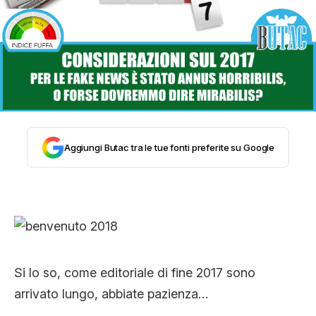
STORIA E CITAZIONI
INTRATTENIMENTO
COMPLOTTI, LEGGENDE URBANE ED
Aggiungi Butac tra le tue fonti preferite su Google
EVERGREEN
EDITORIALI
Si lo so, come editoriale di fine 2017 sono
TRUFFE E SOCIAL NETWORK
arrivato lungo, abbiate pazienza…