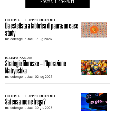
MOSTRA I COMMENTI
EDITORIALI E APPROFONDIMENTI
Da estetista a fabbrica di paura: un case
study
maicolengel butac
| 17 lug 2026
DISINFORMAZIONE
Strategie filorusse – L’Operazione
Matryoshka
maicolengel butac
| 02 lug 2026
EDITORIALI E APPROFONDIMENTI
Sai cosa me ne frega?
maicolengel butac
| 30 giu 2026