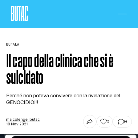
BUFALA
Il capo della clinica che si è
suicidato
CRONACA E POLITICA
Perché non poteva convivere con la rivelazione del
SCIENZA E TECNOLOGIA
GENOCIDIO!!!
maicolengel butac
0
0
SALUTE E MEDICINA
18 Nov 2021