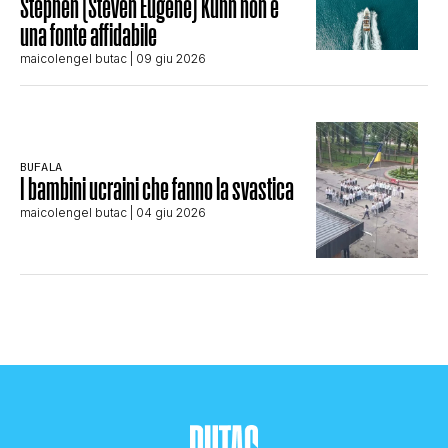
Stephen (Steven Eugene) Kuhn non è
una fonte affidabile
maicolengel butac
| 09 giu 2026
BUFALA
I bambini ucraini che fanno la svastica
maicolengel butac
| 04 giu 2026