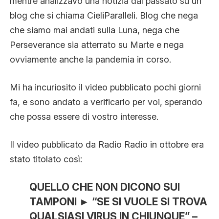
mentre analizzavo una notizia dal passato su un
CLIMA ED ENERGIA
blog che si chiama CieliParalleli. Blog che nega
che siamo mai andati sulla Luna, nega che
Perseverance sia atterrato su Marte e nega
CONTATTI
ovviamente anche la pandemia in corso.
CHI SIAMO
Mi ha incuriosito il video pubblicato pochi giorni
fa, e sono andato a verificarlo per voi, sperando
che possa essere di vostro interesse.
Il video pubblicato da Radio Radio in ottobre era
stato titolato così:
QUELLO CHE NON DICONO SUI
TAMPONI ► “SE SI VUOLE SI TROVA
QUALSIASI VIRUS IN CHIUNQUE” –