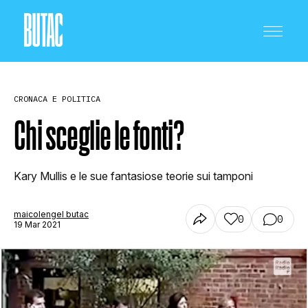
CRONACA E POLITICA
Chi sceglie le fonti?
CRONACA E POLITICA
Kary Mullis e le sue fantasiose teorie sui tamponi
maicolengel butac
0
0
SCIENZA E TECNOLOGIA
19 Mar 2021
SALUTE E MEDICINA