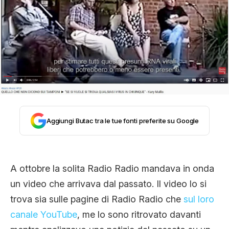
STORIA E CITAZIONI
INTRATTENIMENTO
COMPLOTTI, LEGGENDE URBANE ED
EVERGREEN
Aggiungi Butac tra le tue fonti preferite su Google
EDITORIALI
A ottobre la solita Radio Radio mandava in onda
un video che arrivava dal passato. Il video lo si
TRUFFE E SOCIAL NETWORK
trova sia sulle pagine di Radio Radio che
sul loro
canale YouTube
, me lo sono ritrovato davanti