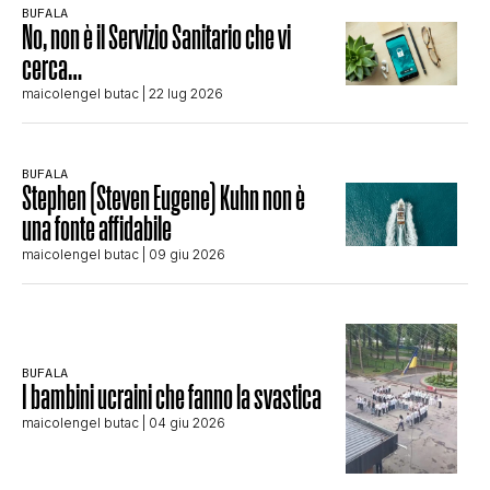
BUFALA
No, non è il Servizio Sanitario che vi
cerca…
maicolengel butac
| 22 lug 2026
BUFALA
Stephen (Steven Eugene) Kuhn non è
una fonte affidabile
maicolengel butac
| 09 giu 2026
BUFALA
I bambini ucraini che fanno la svastica
maicolengel butac
| 04 giu 2026