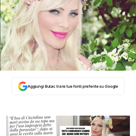
STORIA E CITAZIONI
INTRATTENIMENTO
COMPLOTTI, LEGGENDE URBANE ED
EVERGREEN
Aggiungi Butac tra le tue fonti preferite su Google
EDITORIALI
TRUFFE E SOCIAL NETWORK