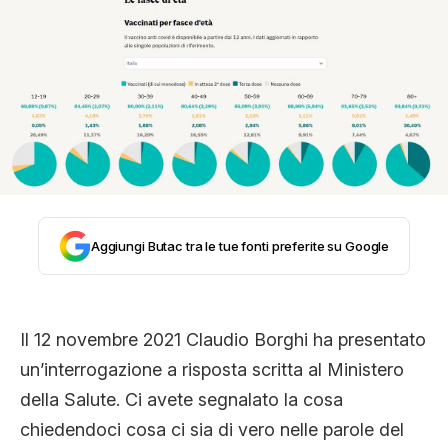
STORIA E CITAZIONI
INTRATTENIMENTO
COMPLOTTI, LEGGENDE URBANE ED
EVERGREEN
Aggiungi Butac tra le tue fonti preferite su Google
EDITORIALI
Il 12 novembre 2021 Claudio Borghi ha presentato
un’interrogazione a risposta scritta al Ministero
TRUFFE E SOCIAL NETWORK
della Salute. Ci avete segnalato la cosa
chiedendoci cosa ci sia di vero nelle parole del