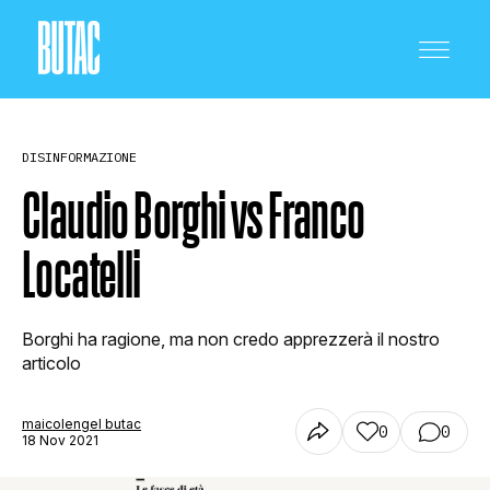
DISINFORMAZIONE
Claudio Borghi vs Franco
Locatelli
CRONACA E POLITICA
Borghi ha ragione, ma non credo apprezzerà il nostro
SCIENZA E TECNOLOGIA
articolo
maicolengel butac
0
0
SALUTE E MEDICINA
18 Nov 2021