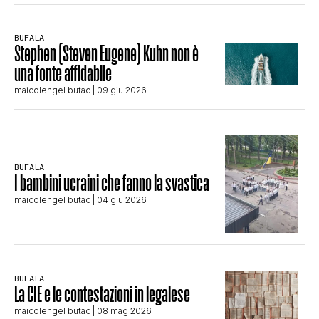
BUFALA
Stephen (Steven Eugene) Kuhn non è
una fonte affidabile
maicolengel butac
| 09 giu 2026
BUFALA
I bambini ucraini che fanno la svastica
maicolengel butac
| 04 giu 2026
BUFALA
La CIE e le contestazioni in legalese
maicolengel butac
| 08 mag 2026