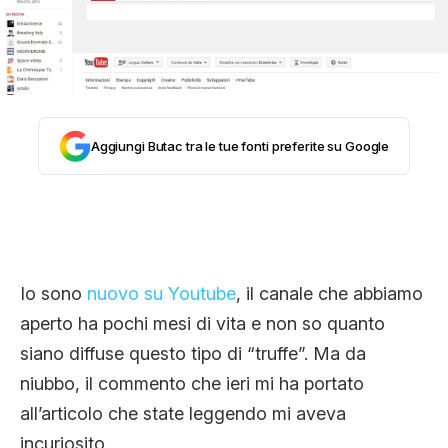
STORIA E CITAZIONI
INTRATTENIMENTO
Aggiungi Butac tra le tue fonti preferite su Google
COMPLOTTI, LEGGENDE URBANE ED
EVERGREEN
Io sono
nuovo su Youtube
, il canale che abbiamo
EDITORIALI
aperto ha pochi mesi di vita e non so quanto
siano diffuse questo tipo di “truffe”. Ma da
niubbo, il commento che ieri mi ha portato
TRUFFE E SOCIAL NETWORK
all’articolo che state leggendo mi aveva
incuriosito.