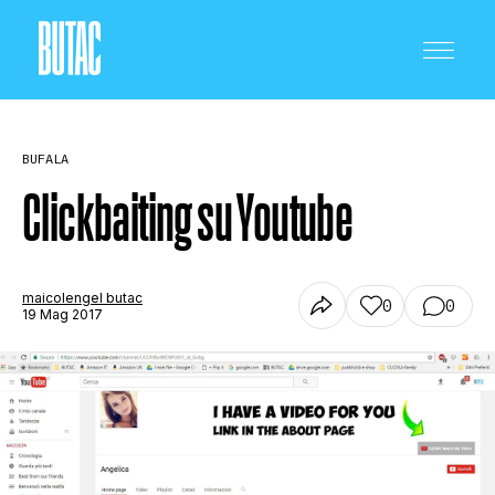
BUFALA
Clickbaiting su Youtube
CRONACA E POLITICA
maicolengel butac
0
0
19 Mag 2017
SCIENZA E TECNOLOGIA
SALUTE E MEDICINA