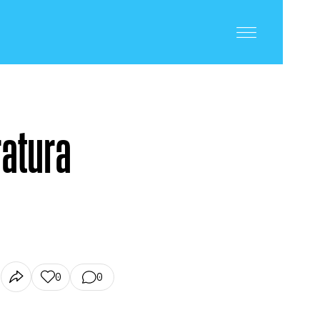
ratura
0
0