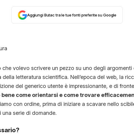
STORIA E CITAZIONI
Aggiungi Butac tra le tue fonti preferite su Google
INTRATTENIMENTO
COMPLOTTI, LEGGENDE URBANE ED EVERGREE
 che volevo scrivere un pezzo su uno degli argomenti c
tà della letteratura scientifica. Nell’epoca del web, la ri
EDITORIALI
sizione del generico utente è impressionante, e di front
 bene come orientarsi e come trovare efficacemen
TRUFFE E SOCIAL NETWORK
amo con ordine, prima di iniziare a scavare nello scib
i una serie di domande.
CLIMA ED ENERGIA
ssario?