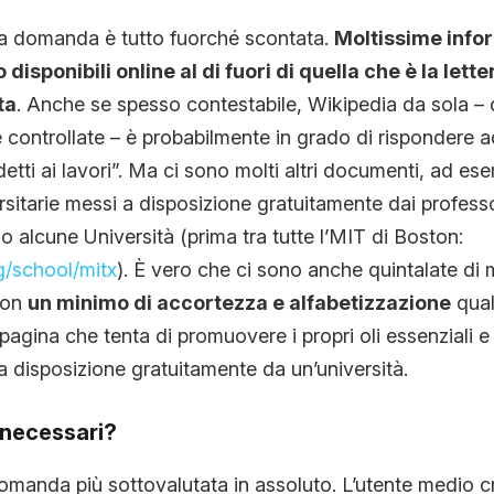
ta domanda è tutto fuorché scontata.
Moltissime info
CONTATTI
isponibili online al di fuori di quella che è la lette
ta
. Anche se spesso contestabile, Wikipedia da sola – d
CHI SIAMO
 controllate – è probabilmente in grado di rispondere 
etti ai lavori”. Ma ci sono molti altri documenti, ad ese
sitarie messi a disposizione gratuitamente dai professor
so alcune Università (prima tra tutte l’MIT di Boston:
g/school/mitx
). È vero che ci sono anche quintalate di m
con
un minimo di accortezza e alfabetizzazione
qual
pagina che tenta di promuovere i propri oli essenziali e
a disposizione gratuitamente da un’università.
 necessari?
omanda più sottovalutata in assoluto. L’utente medio c