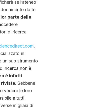
ficherà se l’ateneo
il documento da te
ior parte delle
 accedere
ori di ricerca.
iencedirect.com
,
cializzato in
e un suo strumento
di ricerca non è
a è infatti
 riviste
. Sebbene
ro vedere le loro
ibile a tutti
verse migliaia di