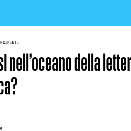
ONDIMENTI
i nell’oceano della lette
CRONACA E POLITICA
ica?
SCIENZA E TECNOLOGIA
SALUTE E MEDICINA