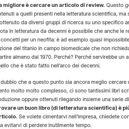
a migliore è cercare un articolo di review.
Questo gen
nuti a quelli presenti nella letteratura scientifica, ma s
ttenuto da diversi gruppi di ricerca su uno specifico 
nota in letteratura da decenni è possibile che anche le 
 concetti per un neofita: è ad esempio quasi impossibil
azione del titanio in campo biomedicale che non richieda
 partire almeno dal 1970. Perché? Perché servirebbe un a
llo che è stato fatto nell’arco dei decenni.
 dubbio che a questo punto sia ancora meglio cercare u
o molto molto complesso, ci sono tantissimi libri scritt
oduzione oppure ottenuti rilegando insieme una serie di
rovare un buon libro (di letteratura scientifica) è p
ticolo.
Se volete cimentarvi nell’impresa, chiedete con
a evitarvi di perdere inutilmente tempo.