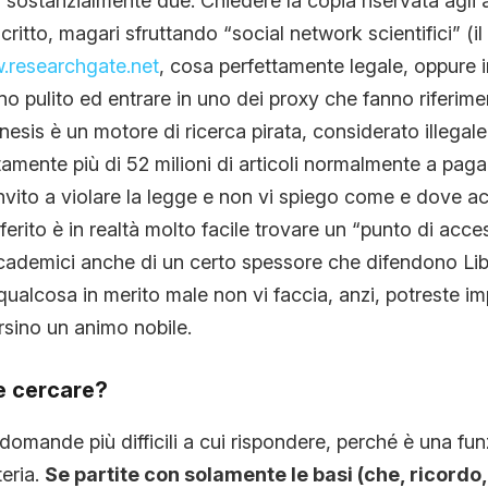
sostanzialmente due. Chiedere la copia riservata agli 
a scritto, magari sfruttando “social network scientifici” (
researchgate.net
, cosa perfettamente legale, oppure in
o pulito ed entrare in uno dei proxy che fanno riferim
enesis è un motore di ricerca pirata, considerato illegal
tamente più di 52 milioni di articoli normalmente a pag
invito a violare la legge e non vi spiego come e dove 
ferito è in realtà molto facile trovare un “punto di acc
cademici anche di un certo spessore che difendono Lib
ualcosa in merito male non vi faccia, anzi, potreste im
rsino un animo nobile.
e cercare?
domande più difficili a cui rispondere, perché è una fun
eria.
Se partite con solamente le basi (che, ricordo,