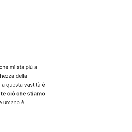
N
he mi sta più a
cchezza della
e a questa vastità
è
te ciò che stiamo
ile umano è