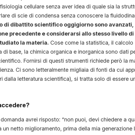
fisiologia cellulare senza aver idea di quale sia la strut
rlare di scie di condensa senza conoscere la fluidodin
di dibattito scientifico oggigiorno sono avanzati, 
one precedente e considerarsi allo stesso livello di
udiato la materia.
Cose come la statistica, il calcolo 
ia di base, la chimica organica e inorganica sono dati pe
cientifico. Fornirsi di questi strumenti richiede però la m
zienza. Ci sono letteralmente migliaia di fonti da cui app
i dalla letteratura scientifica), si tratta solo di essere 
accedere?
domanda avrei risposto: “non puoi, devi chiedere a qu
ià un netto miglioramento, prima della mia generazione l