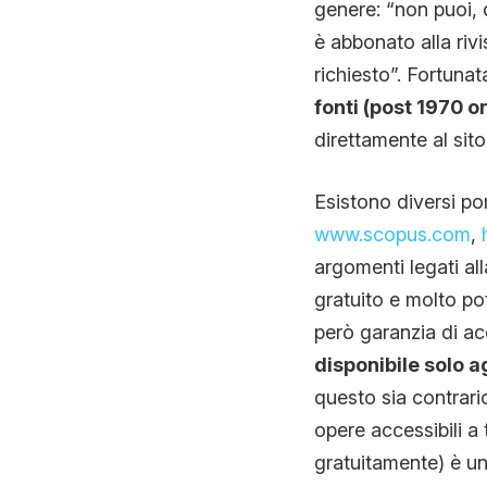
genere: “non puoi, d
è abbonato alla riv
richiesto”. Fortuna
fonti (post 1970 o
direttamente al sito
Esistono diversi por
www.scopus.com
,
argomenti legati a
gratuito e molto po
però garanzia di a
disponibile solo ag
questo sia contrari
opere accessibili a 
gratuitamente) è una