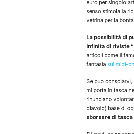
euro per singolo art
senso stimola la ri
vetrina per la bontà
La possibilità di
infinita di riviste
articoli come il fam
fantasia
sui midi-ch
Se può consolarvi, 
mi porta in tasca n
rinunciano volontaria
diavolo) base di ogn
sborsare di tasca 