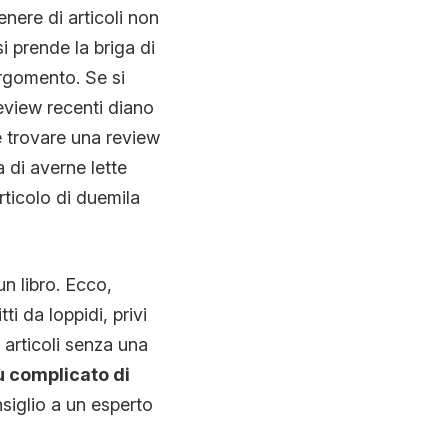
ere di articoli non
i prende la briga di
argomento. Se si
review recenti diano
e trovare una review
 di averne lette
rticolo di duemila
n libro. Ecco,
i da loppidi, privi
 articoli senza una
iù complicato di
siglio a un esperto