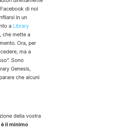
autori direttamente
il Facebook di noi
filarsi in un
ento a
Library
e, che mette a
amento. Ora, per
accedere, ma a
esso”. Sono
rary Genesis,
parare che alcuni
zione della vostra
 è il minimo