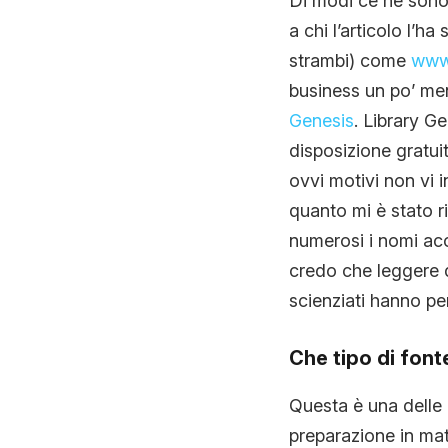
Di modi ce ne sono 
a chi l’articolo l’h
strambi) come
www.
business un po’ men
Genesis
. Library G
disposizione gratui
ovvi motivi non vi 
quanto mi è stato ri
numerosi i nomi ac
credo che leggere q
scienziati hanno pe
Che tipo di font
Questa è una delle 
preparazione in mat