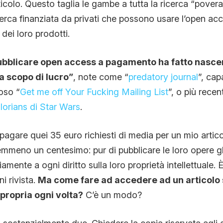
icolo. Questo taglia le gambe a tutta la ricerca “povera
cerca finanziata da privati che possono usare l’open a
 dei loro prodotti.
 pubblicare open access a pagamento ha fatto nascer
 “a scopo di lucro”
, note come “
predatory journal
”, cap
oso “
Get me off Your Fucking Mailing List
”, o più rece
lorians di Star Wars
.
pagare quei 35 euro richiesti di media per un mio artic
emmeno un centesimo: pur di pubblicare le loro opere gli
mente a ogni diritto sulla loro proprietà intellettuale. È 
i rivista.
Ma come fare ad accedere ad un articolo
propria ogni volta?
C’è un modo?