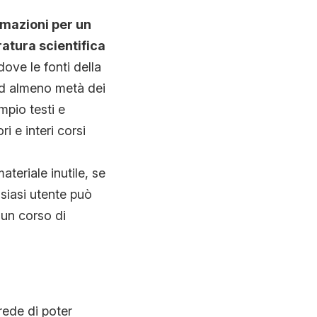
rmazioni per un
ratura scientifica
ove le fonti della
ad almeno metà dei
mpio testi e
i e interi corsi
ateriale inutile, se
siasi utente può
 un corso di
rede di poter