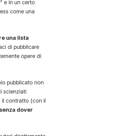
” e in un certo
ccess come una
e una lista
aci di pubblicare
ntemente opere di
olo pubblicato non
 scienziati
il contratto (con il
 senza dover