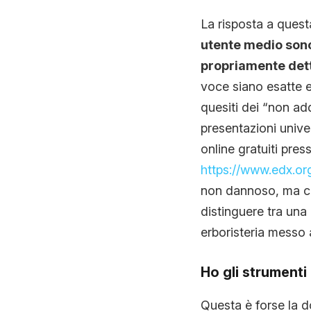
La risposta a ques
utente medio sono d
propriamente det
voce siano esatte e
quesiti dei “non add
presentazioni univer
online gratuiti pres
https://www.edx.or
non dannoso, ma 
distinguere tra una 
erboristeria messo 
Ho gli strumenti
Questa è forse la d