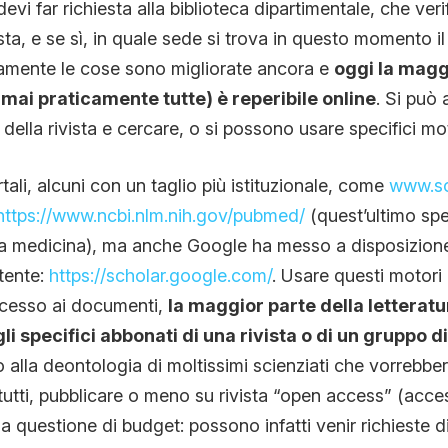
evi far richiesta alla biblioteca dipartimentale, che veri
ista, e se sì, in quale sede si trova in questo momento 
tamente le cose sono migliorate ancora e
oggi la magg
rmai praticamente tutte) è reperibile online
. Si può
 della rivista e cercare, o si possono usare specifici mot
tali, alcuni con un taglio più istituzionale, come
www.sc
https://www.ncbi.nlm.nih.gov/pubmed/
(quest’ultimo spe
lla medicina), ma anche Google ha messo a disposizion
tente:
https://scholar.google.com/
. Usare questi motori 
ccesso ai documenti,
la maggior parte della letteratur
li specifici abbonati di una rivista o di un gruppo di
o alla deontologia di moltissimi scienziati che vorrebbe
tutti, pubblicare o meno su rivista “open access” (access
 questione di budget: possono infatti venir richieste di