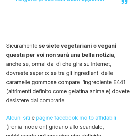
CLIMA ED ENERGIA
CONTATTI
Sicuramente
se siete vegetariani o vegani
CHI SIAMO
questa per voi non sarà una bella notizia
,
anche se, ormai dal dì che gira su internet,
dovreste saperlo: se tra gli ingredienti delle
caramelle gommose compare l’ingrediente E441
(altrimenti definito come gelatina animale) dovete
desistere dal comprarle.
Alcuni siti
e
pagine facebook
molto affidabili
(ironia mode on) gridano allo scandalo,
pubblicando un’immagine che definirla