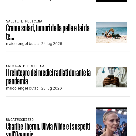
SALUTE E MEDICINA
Creme solari, tumori della pelle e fai da
te…
maicolengel butac
| 24 lug 2026
CRONACA E POLITICA
Il reintegro dei medici radiati durante la
pandemia
maicolengel butac
| 23 lug 2026
UNCATEGORIZED
Charlize Theron, Olivia Wilde e i sospetti
sull’Ozempic