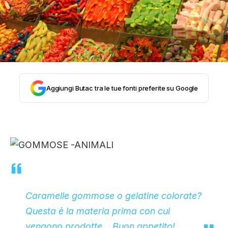
STORIA E CITAZIONI
INTRATTENIMENTO
Aggiungi Butac tra le tue fonti preferite su Google
COMPLOTTI, LEGGENDE URBANE ED
EVERGREEN
EDITORIALI
Caramelle gommose o gelatine colorate?
TRUFFE E SOCIAL NETWORK
Questa è la materia prima con cui
vengono prodotte… Buon appetito!