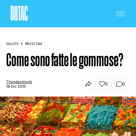
SALUTE E MEDICINA
Come sono fatte le gommose?
CRONACA E POLITICA
Thunderstruck
0
0
18 Dic 2015
SCIENZA E TECNOLOGIA
SALUTE E MEDICINA