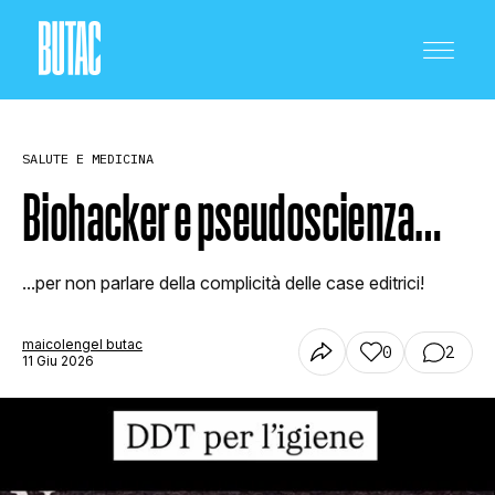
SALUTE E MEDICINA
Biohacker e pseudoscienza…
CRONACA E POLITICA
...per non parlare della complicità delle case editrici!
maicolengel butac
0
2
SCIENZA E TECNOLOGIA
11 Giu 2026
SALUTE E MEDICINA