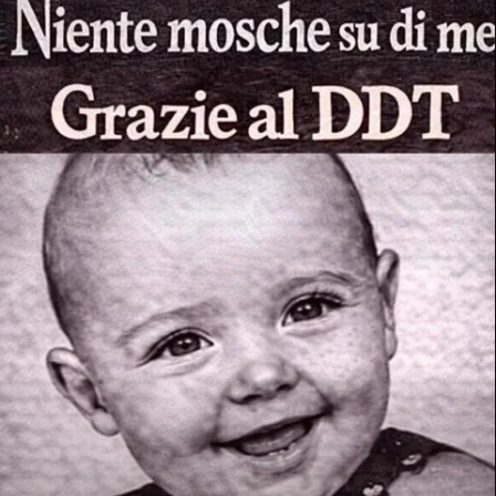
STORIA E CITAZIONI
INTRATTENIMENTO
COMPLOTTI, LEGGENDE URBANE ED
EVERGREEN
EDITORIALI
TRUFFE E SOCIAL NETWORK