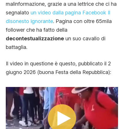
malinformazione, grazie a una lettrice che ci ha
CLIMA ED ENERGIA
segnalato
un video dalla pagina Facebook Il
disonesto ignorante
. Pagina con oltre 65mila
CONTATTI
follower che ha fatto della
decontestualizzazione
un suo cavallo di
battaglia.
CHI SIAMO
Il video in questione è questo, pubblicato il 2
giugno 2026 (buona Festa della Repubblica):