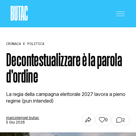
CRONACA E POLITICA
Decontestualizzare è la parola
d’ordine
CRONACA E POLITICA
La regia della campagna elettorale 2027 lavora a pieno
SCIENZA E TECNOLOGIA
regime (pun intended)
maicolengel butac
0
2
SALUTE E MEDICINA
5 Giu 2026