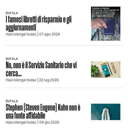
BUFALA
I famosi libretti di risparmio e gli
aggiornamenti
maicolengel butac
| 07 ago 2026
BUFALA
No, non è il Servizio Sanitario che vi
cerca…
maicolengel butac
| 22 lug 2026
BUFALA
Stephen (Steven Eugene) Kuhn non è
una fonte affidabile
maicolengel butac
| 09 giu 2026