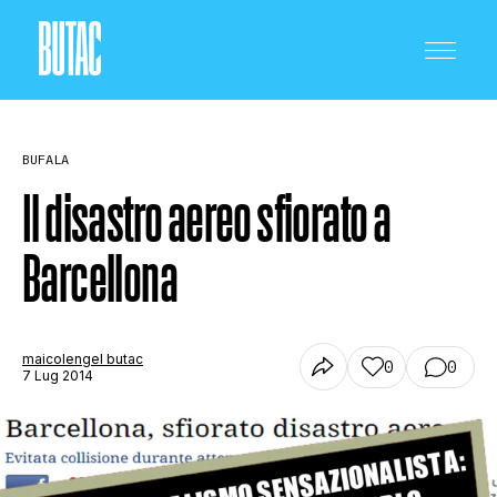
BUFALA
Il disastro aereo sfiorato a
Barcellona
CRONACA E POLITICA
SCIENZA E TECNOLOGIA
maicolengel butac
0
0
7 Lug 2014
SALUTE E MEDICINA