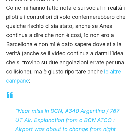
CLIMA ED ENERGIA
Come mi hanno fatto notare sui social in realtà i
piloti e i controllori di volo confermerebbero che
qualche rischio ci sia stato, anche se Anea
CONTATTI
continua a dire che non è così, io non ero a
Barcellona e non mi è dato sapere dove stia la
CHI SIAMO
verità (anche se il video continua a darmi l’idea
che si trovino su due angolazioni errate per una
collisione), ma è giusto riportare anche
le altre
campane
:
“Near miss in BCN, A340 Argentina / 767
UT Air. Explanation from a BCN ATCO :
Airport was about to change from night