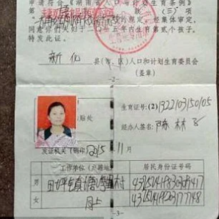
STORIA E CITAZIONI
INTRATTENIMENTO
COMPLOTTI, LEGGENDE URBANE ED
EVERGREEN
EDITORIALI
TRUFFE E SOCIAL NETWORK