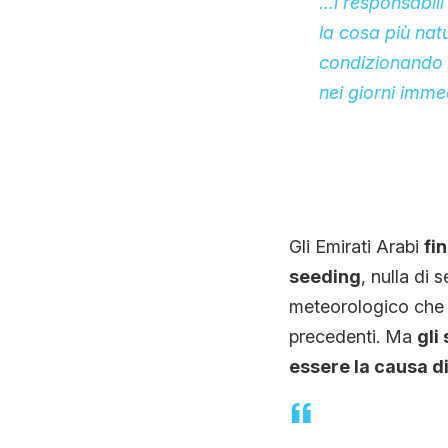
…i responsabili
la cosa più nat
condizionando i
nei giorni imm
Gli Emirati Arabi
fi
seeding
, nulla di 
meteorologico che h
precedenti. Ma
gli
essere la causa d