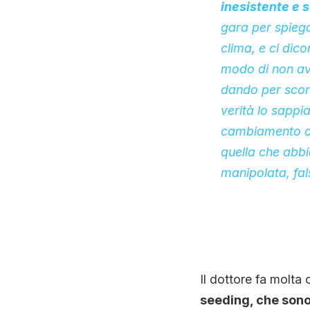
inesistente e s
gara per spiega
clima, e ci dico
modo di non av
dando per scont
verità lo sappi
cambiamento cl
quella che abbi
manipolata, fal
Il dottore fa molt
seeding, che sono