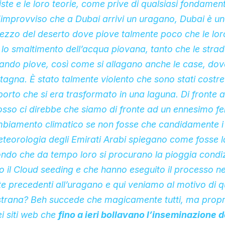
te e le loro teorie, come prive di qualsiasi fondamento
’improvviso che a Dubai arrivi un uragano, Dubai è un
ezzo del deserto dove piove talmente poco che le loro
o smaltimento dell’acqua piovana, tanto che le strade
ando piove, così come si allagano anche le case, dove 
tagna. È stato talmente violento che sono stati costret
porto che si era trasformato in una laguna. Di fronte al
osso ci direbbe che siamo di fronte ad un ennesimo f
biamento climatico se non fosse che candidamente i 
eteorologia degli Emirati Arabi spiegano come fosse l
ndo che da tempo loro si procurano la pioggia condiz
o il Cloud seeding e che hanno eseguito il processo nei
 precedenti all’uragano e qui veniamo al motivo di q
strana? Beh succede che magicamente tutti, ma proprio
ei siti web che
fino a ieri bollavano l’inseminazione 