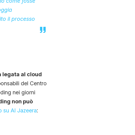
ano come fosse
oggia
to il processo
 legata al cloud
ponsabili del Centro
ding nei giorni
eding non può
 su Al Jazeera
: