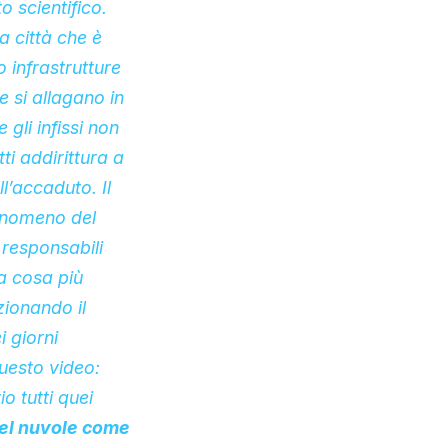
 scientifico.
a città che è
 infrastrutture
 si allagano in
gli infissi non
ti addirittura a
l’accaduto. Il
enomeno del
responsabili
a cosa più
ionando il
 giorni
uesto video:
 tutti quei
del nuvole come