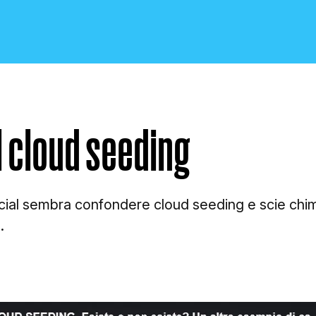
il cloud seeding
CRONACA E POLITICA
cial sembra confondere cloud seeding e scie chi
.
SCIENZA E TECNOLOGIA
SALUTE E MEDICINA