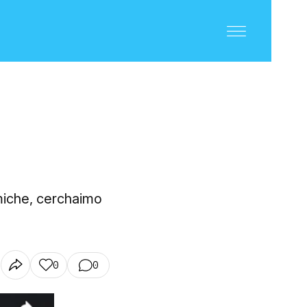
miche, cerchaimo
0
0