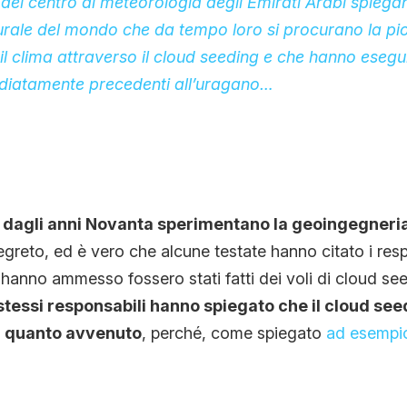
 del centro di meteorologia degli Emirati Arabi spieg
urale del mondo che da tempo loro si procurano la pi
l clima attraverso il cloud seeding e che hanno esegui
ediatamente precedenti all’uragano…
n dagli anni Novanta sperimentano la geoingegneria
segreto, ed è vero che alcune testate hanno citato i res
anno ammesso fossero stati fatti dei voli di cloud see
 stessi responsabili hanno spiegato che il cloud se
i quanto avvenuto
, perché, come spiegato
ad esempio