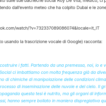
ato sulle sue bacheche social Roy De Vita, medico, ci p
rtendo dall’evento meteo che ha colpito Dubai e le zone 
CONTATTI
CHI SIAMO
ook.com/watch/?v=732337089086074&locale=it_IT
ato usando la trascrizione vocale di Google) racconta:
costruire i fatti. Partendo da una premessa, noi, io e v
Social ci imbattiamo con molta frequenza già da dive
no di chimiche di manipolazione delle condizioni clima
rocesso di inseminazione delle nuvole e del cielo. Il g
paganda questa tesi è nutrito, ma gli organi di info
ssi, hanno sempre bollato in maniera dispregiativa q