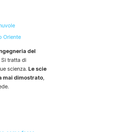
nuvole
o Oriente
ingegneria del
. Si tratta di
que scienza.
Le scie
a mai dimostrato
,
ede.