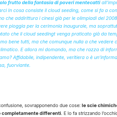
olo frutto della fantasia di poveri mentecatti
all’imp
rci In cosa consiste il cloud seeding, come si fa a con
no che addirittura i cinesi già per le olimpiadi del 2008
ere pioggia per la cerimonia inaugurale, ma soprattu
ato che il cloud seedingt venga praticato già da tem
amo bene tutti, ma che comunque nulla a che vedere c
imatico. E allora mi domando, ma che razza di info
amo? Affidabile, indipendente, veritiera o è un’inform
sa, fuorviante.
a confusione, sovrapponendo due cose:
le scie chimiche
 completamente differenti
. E lo fa strizzando l’occhi