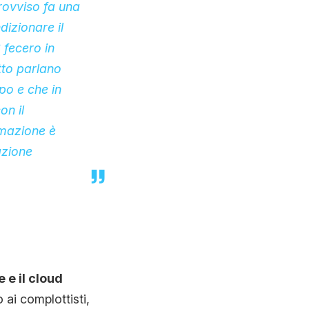
rovviso fa una
dizionare il
 fecero in
tto parlano
po e che in
on il
rmazione è
azione
 e il cloud
o ai complottisti,