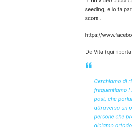
In un video pubblic
seeding, e lo fa pa
scorsi.
https://www.faceb
De Vita (qui riport
Cerchiamo di ri
frequentiamo i 
post, che parla
attraverso un p
persone che pro
diciamo ortodo