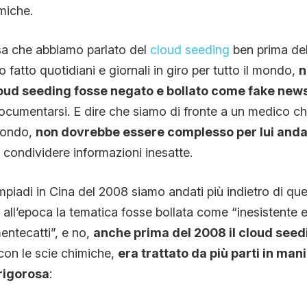
imiche.
a che abbiamo parlato del
cloud seeding
ben prima del
fatto quotidiani e giornali in giro per tutto il mondo,
n
 cloud seeding fosse negato e bollato come fake new
cumentarsi. E dire che siamo di fronte a un medico c
 mondo,
non dovrebbe essere complesso per lui anda
 condividere informazioni inesatte.
mpiadi in Cina del 2008 siamo andati più indietro di que
 all’epoca la tematica fosse bollata come “inesistente e
entecatti”, e no,
anche prima del 2008 il cloud seed
con le scie chimiche,
era trattato da più parti in man
rigorosa
: