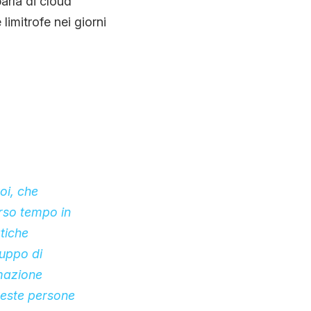
arla di cloud
limitrofe nei giorni
oi, che
rso tempo in
tiche
ruppo di
rmazione
ueste persone