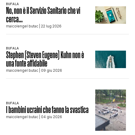
BUFALA
No, non è il Servizio Sanitario che vi
cerca…
maicolengel butac
| 22 lug 2026
BUFALA
Stephen (Steven Eugene) Kuhn non è
una fonte affidabile
maicolengel butac
| 09 giu 2026
BUFALA
I bambini ucraini che fanno la svastica
maicolengel butac
| 04 giu 2026