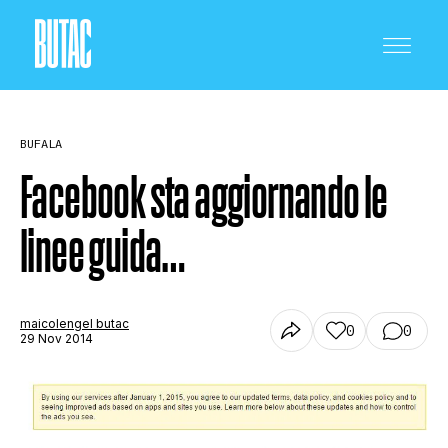
BUFALA
Facebook sta aggiornando le
linee guida…
CRONACA E POLITICA
SCIENZA E TECNOLOGIA
maicolengel butac
0
0
29 Nov 2014
SALUTE E MEDICINA