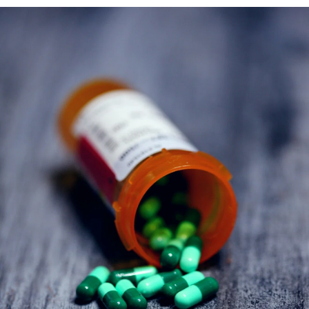
STORIA E CITAZIONI
INTRATTENIMENTO
COMPLOTTI, LEGGENDE URBANE ED
EVERGREEN
EDITORIALI
TRUFFE E SOCIAL NETWORK