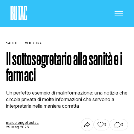
SALUTE E MEDICINA
Il sottosegretario alla sanità e i
farmaci
CRONACA E POLITICA
Un perfetto esempio di malinformazione: una notizia che
SCIENZA E TECNOLOGIA
circola privata di molte informazioni che servono a
interpretarla nella maniera corretta
SALUTE E MEDICINA
maicolengel butac
0
0
29 Mag 2026