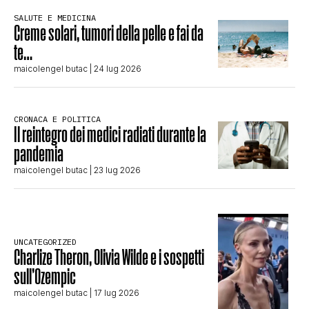
SALUTE E MEDICINA
Creme solari, tumori della pelle e fai da
te…
maicolengel butac
| 24 lug 2026
CRONACA E POLITICA
Il reintegro dei medici radiati durante la
pandemia
maicolengel butac
| 23 lug 2026
UNCATEGORIZED
Charlize Theron, Olivia Wilde e i sospetti
sull’Ozempic
maicolengel butac
| 17 lug 2026