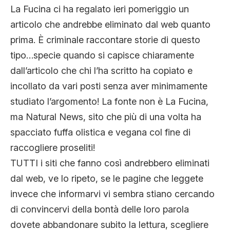
CLIMA ED ENERGIA
La Fucina ci ha regalato ieri pomeriggio un
articolo che andrebbe eliminato dal web quanto
prima. È criminale raccontare storie di questo
CONTATTI
tipo…specie quando si capisce chiaramente
dall’articolo che chi l’ha scritto ha copiato e
incollato da vari posti senza aver minimamente
CHI SIAMO
studiato l’argomento! La fonte non è La Fucina,
ma Natural News, sito che più di una volta ha
spacciato fuffa olistica e vegana col fine di
raccogliere proseliti!
TUTTI i siti che fanno così andrebbero eliminati
dal web, ve lo ripeto, se le pagine che leggete
invece che informarvi vi sembra stiano cercando
di convincervi della bontà delle loro parola
dovete abbandonare subito la lettura, scegliere