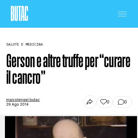
SALUTE E MEDICINA
Gerson e altre truffe per “curare
il cancro”
CRONACA E POLITICA
SCIENZA E TECNOLOGIA
maicolengel butac
0
0
29 Ago 2014
SALUTE E MEDICINA