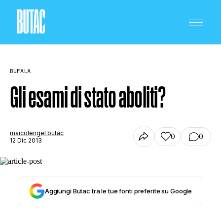
BUFALA
Gli esami di stato aboliti?
CRONACA E POLITICA
maicolengel butac
0
0
12 Dic 2013
SCIENZA E TECNOLOGIA
Aggiungi Butac tra le tue fonti preferite su Google
SALUTE E MEDICINA