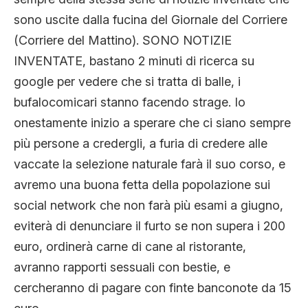
CLIMA ED ENERGIA
sono uscite dalla fucina del Giornale del Corriere
(Corriere del Mattino). SONO NOTIZIE
INVENTATE, bastano 2 minuti di ricerca su
CONTATTI
google per vedere che si tratta di balle, i
bufalocomicari stanno facendo strage. Io
CHI SIAMO
onestamente inizio a sperare che ci siano sempre
più persone a credergli, a furia di credere alle
vaccate la selezione naturale farà il suo corso, e
avremo una buona fetta della popolazione sui
social network che non farà più esami a giugno,
eviterà di denunciare il furto se non supera i 200
euro, ordinerà carne di cane al ristorante,
avranno rapporti sessuali con bestie, e
cercheranno di pagare con finte banconote da 15