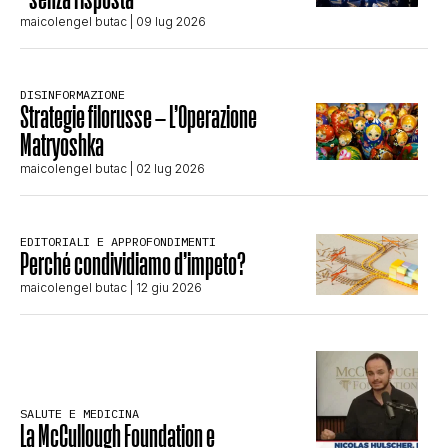
maicolengel butac
| 09 lug 2026
DISINFORMAZIONE
Strategie filorusse – L’Operazione
Matryoshka
maicolengel butac
| 02 lug 2026
EDITORIALI E APPROFONDIMENTI
Perché condividiamo d’impeto?
maicolengel butac
| 12 giu 2026
SALUTE E MEDICINA
La McCullough Foundation e