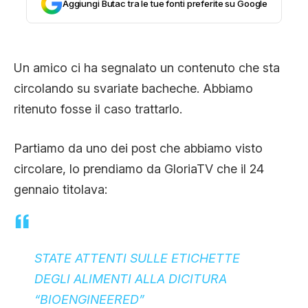
Aggiungi Butac tra le tue fonti preferite su Google
CLIMA ED ENERGIA
CONTATTI
Un amico ci ha segnalato un contenuto che sta
circolando su svariate bacheche. Abbiamo
ritenuto fosse il caso trattarlo.
CHI SIAMO
Partiamo da uno dei post che abbiamo visto
circolare, lo prendiamo da GloriaTV che il 24
gennaio titolava:
STATE ATTENTI SULLE ETICHETTE
DEGLI ALIMENTI ALLA DICITURA
“BIOENGINEERED”