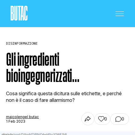
DISINFORMAZIONE
Gli ingredienti
bioingegnerizzati…
CRONACA E POLITICA
Cosa significa questa dicitura sulle etichette, e perché
SCIENZA E TECNOLOGIA
non è il caso di fare allarmismo?
maicolengel butac
0
0
SALUTE E MEDICINA
1 Feb 2023