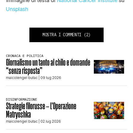
Immagine di testa di
National Cancer Institute
su
Unsplash
MOSTRA I COMMENTI
(2)
CRONACA E POLITICA
Giornalismo un tanto al chilo e domande
“senza risposta”
maicolengel butac
| 09 lug 2026
DISINFORMAZIONE
Strategie filorusse – L’Operazione
Matryoshka
maicolengel butac
| 02 lug 2026