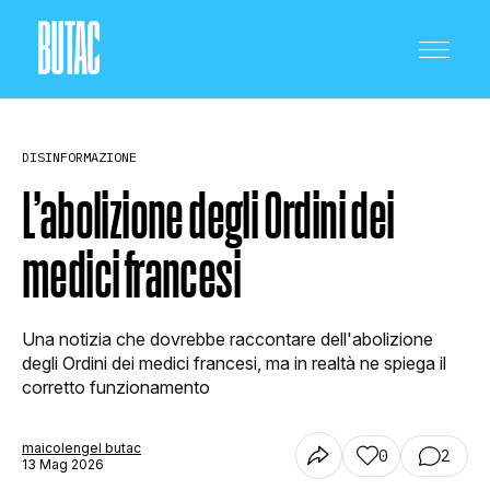
DISINFORMAZIONE
L’abolizione degli Ordini dei
medici francesi
CRONACA E POLITICA
Una notizia che dovrebbe raccontare dell'abolizione
SCIENZA E TECNOLOGIA
degli Ordini dei medici francesi, ma in realtà ne spiega il
corretto funzionamento
SALUTE E MEDICINA
maicolengel butac
0
2
13 Mag 2026