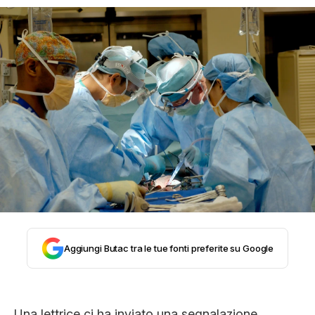
STORIA E CITAZIONI
INTRATTENIMENTO
COMPLOTTI, LEGGENDE URBANE ED
EVERGREEN
EDITORIALI
Aggiungi Butac tra le tue fonti preferite su Google
TRUFFE E SOCIAL NETWORK
Una lettrice ci ha inviato una segnalazione