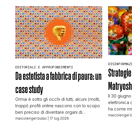
DISINFORMAZ
EDITORIALI E APPROFONDIMENTI
Strategie
Da estetista a fabbrica di paura: un
Matryos
case study
Il 30 giugno
Ormai è sotto gli occhi di tutti, alcuni (molti,
elettronica 
troppi) profili online nascono con lo scopo
ha come mit
ben preciso di diventare organi di
conoscevo:
maicolengel 
propaganda e disinformazione. Molti sono
maicolengel butac
| 17 lug 2026
editoriale d
bot telecomandati da centrali “della
testata tede
disinformazione”, ma proprio per questo