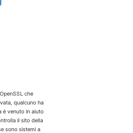
su OpenSSL che
ervata, qualcuno ha
a è venuto in aiuto
olla il sito della
se sono sistemi a