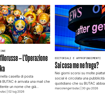
IONE
 filorusse – L’Operazione
EDITORIALI E APPROFONDIMENTI
Sai cosa me ne frega?
hka
Nei giorni scorsi su molte piatt
 nella casella di posta
social è circolata una pubblicità
di BUTAC è arrivata una mail che
quotidiano che su BUTAC abbi
tente un nome che già
incrociato più volte. Pubblicità “f
maicolengel butac
| 30 giu 2026
 Lars Wienand, responsabile
butac
| 02 lug 2026
grandissimo successo riscontra
elle verifiche per T-Online,
crowdfunding fatto da quel quot
sca online di larga diffusione.
raccolta fondi che quest’anno h