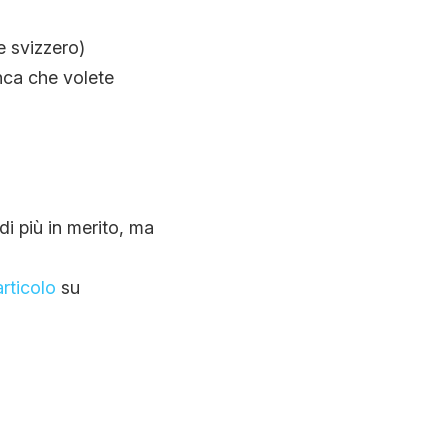
e svizzero)
anca che volete
 più in merito, ma
articolo
su