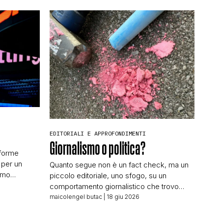
EDITORIALI E APPROFONDIMENTI
Giornalismo o politica?
aforme
 per un
Quanto segue non è un fact check, ma un
amo
piccolo editoriale, uno sfogo, su un
iglie” del
comportamento giornalistico che trovo
to dal
inammissibile, e che andrebbe sanzionato
maicolengel butac
| 18 giu 2026
idiano,
dall’Ordine dei Giornalisti – se fosse un
a superato il
Ordine di una qualche utilità. Indagando una