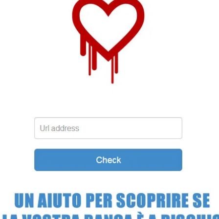
STORIA E CITAZIONI
INTRATTENIMENTO
COMPLOTTI, LEGGENDE URBANE ED EVERGREE
EDITORIALI
TRUFFE E SOCIAL NETWORK
CLIMA ED ENERGIA