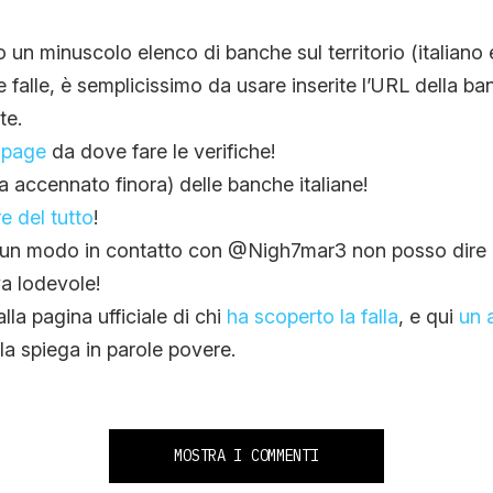
un minuscolo elenco di banche sul territorio (italiano 
e falle, è semplicissimo da usare inserite l’URL della b
te.
 page
da dove fare le verifiche!
 accennato finora) delle banche italiane!
re del tutto
!
un modo in contatto con @Nigh7mar3 non posso dire di
va lodevole!
alla pagina ufficiale di chi
ha scoperto la falla
, e qui
un 
la spiega in parole povere.
MOSTRA I COMMENTI