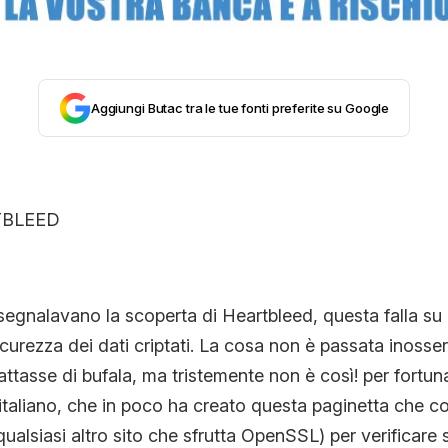
CONTATTI
Aggiungi Butac tra le tue fonti preferite su Google
CHI SIAMO
eri segnalavano la scoperta di Heartbleed, questa falla 
sicurezza dei dati criptati. La cosa non è passata inoss
rattasse di bufala, ma tristemente non è così! per fortun
aliano, che in poco ha creato questa paginetta che contr
qualsiasi altro sito che sfrutta OpenSSL) per verificare 