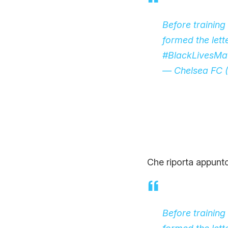
Before training
formed the lett
#BlackLivesMat
— Chelsea FC 
Che riporta appunto
Before training