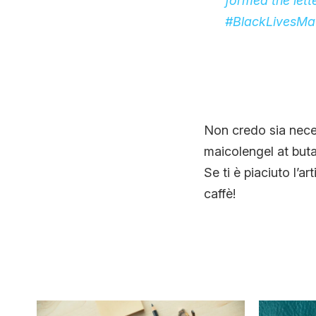
formed the lett
#
BlackLivesMa
Non credo sia nece
maicolengel at buta
Se ti è piaciuto l’ar
caffè!