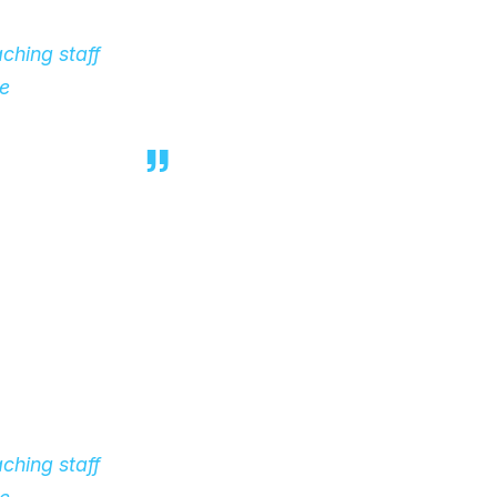
ching staff
he
ching staff