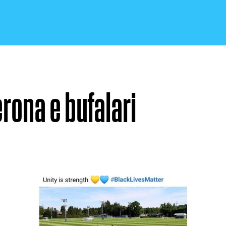
erona e bufalari
CRONACA E POLITICA
SCIENZA E TECNOLOGIA
SALUTE E MEDICINA