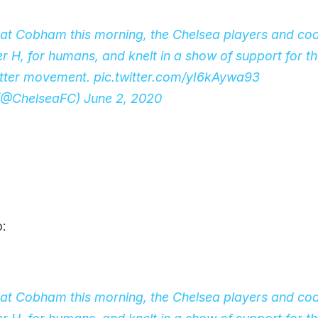
 at Cobham this morning, the Chelsea players and coa
er H, for humans, and knelt in a show of support for t
ter
movement.
pic.twitter.com/yI6kAywa93
(@ChelseaFC)
June 2, 2020
:
 at Cobham this morning, the Chelsea players and coa