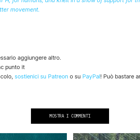
er H, for humans, and knelt in a show of support for t
tter
movement.
ssario aggiungere altro.
c punto it
ticolo,
sostienici su Patreon
o su
PayPal
! Può bastare a
MOSTRA I COMMENTI