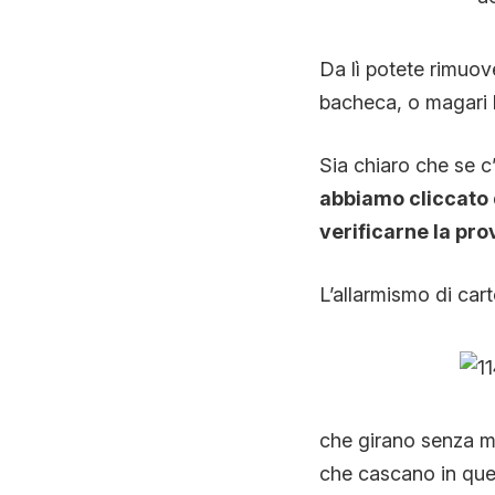
Da lì potete rimuove
bacheca, o magari b
Sia chiaro che se c
abbiamo cliccato
verificarne la pr
L’allarmismo di car
che girano senza ma
che cascano in que