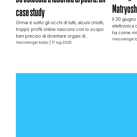
Matryos
case study
Il 30 giugno
Ormai è sotto gli occhi di tutti, alcuni (molti,
elettronica 
troppi) profili online nascono con lo scopo
ha come mit
ben preciso di diventare organi di
conoscevo:
maicolengel 
propaganda e disinformazione. Molti sono
maicolengel butac
| 17 lug 2026
editoriale d
bot telecomandati da centrali “della
testata tede
disinformazione”, ma proprio per questo
Wienand è un
sono facili da individuare e hanno un
buona parte 
seguito di follower spesso e volentieri
nostro, qui
gonfiato artificialmente, ovvero sono lì, […]