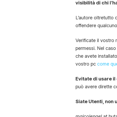
visibilità di chi l
L’autore oltretutto 
offendere qualcuno,
Verificate il vostro 
permessi. Nel caso s
che avete installato
vostro pc
come qu
Evitate di usare 
può avere dirette 
Siate Utenti, non 
maicolengel
at buta