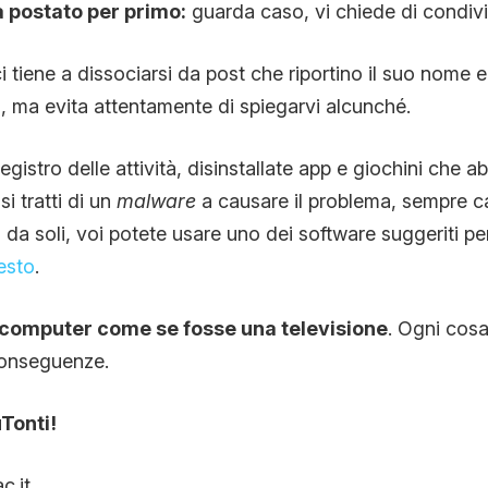
’ha postato per primo:
guarda caso, vi chiede di condivid
ci tiene a dissociarsi da post che riportino il suo nome
 ma evita attentamente di spiegarvi alcunché.
registro delle attività, disinstallate app e giochini che a
i tratti di un
malware
a causare il problema, sempre 
 da soli, voi potete usare uno dei software suggeriti per
esto
.
il computer come se fosse una televisione
. Ogni cosa
conseguenze.
uTonti!
c.it