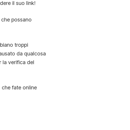
ere il suo link!
 e che possano
bbiano troppi
causato da qualcosa
 la verifica del
 che fate online