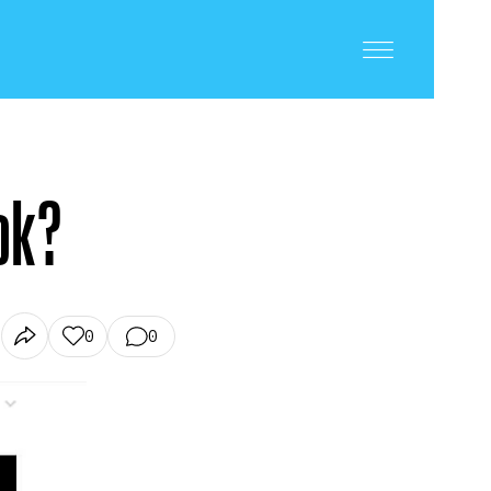
ok?
0
0