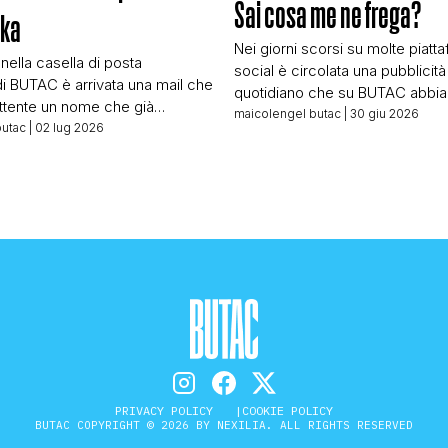
Sai cosa me ne frega?
hka
Nei giorni scorsi su molte piatt
 nella casella di posta
social è circolata una pubblicità
di BUTAC è arrivata una mail che
quotidiano che su BUTAC abbi
tente un nome che già
incrociato più volte. Pubblicità “f
maicolengel butac
| 30 giu 2026
 Lars Wienand, responsabile
butac
| 02 lug 2026
grandissimo successo riscontra
elle verifiche per T-Online,
crowdfunding fatto da quel quot
sca online di larga diffusione.
raccolta fondi che quest’anno h
 ottimo giornalista che in
mezzo milione di euro che per
fa un lavoro molto simile al
a quella testata di continuare ne
ndi vedere […]
crescita. In […]
PRIVACY POLICY
COOKIE POLICY
BUTAC COPYRIGHT © 2026 BY NEXILIA. ALL RIGHTS RESERVED