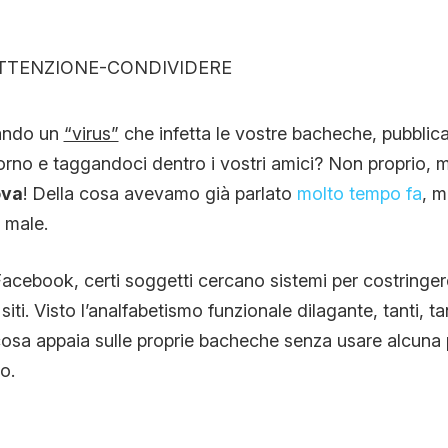
CONTATTI
CHI SIAMO
lando un
“virus”
che infetta le vostre bacheche, pubbli
orno e taggandoci dentro i vostri amici? Non proprio,
ova
! Della cosa avevamo già parlato
molto tempo fa
, m
 male.
cebook, certi soggetti cercano sistemi per costringere
siti. Visto l’analfabetismo funzionale dilagante, tanti, ta
cosa appaia sulle proprie bacheche senza usare alcuna
o.