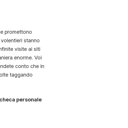
che promettono
 volentieri stanno
inite visite ai siti
maniera enorme. Voi
rendete conto che in
volte taggando
acheca personale