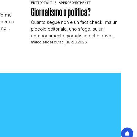
EDITORIALI E APPROFONDIMENTI
Giornalismo o politica?
aforme
 per un
Quanto segue non è un fact check, ma un
amo
piccolo editoriale, uno sfogo, su un
iglie” del
comportamento giornalistico che trovo
to dal
inammissibile, e che andrebbe sanzionato
maicolengel butac
| 18 giu 2026
idiano,
dall’Ordine dei Giornalisti – se fosse un
a superato il
Ordine di una qualche utilità. Indagando una
metteranno
notizia che ci era stata segnalata ho dovuto
lla sua
fare una ricerca su un nome e cognome,
autore […]