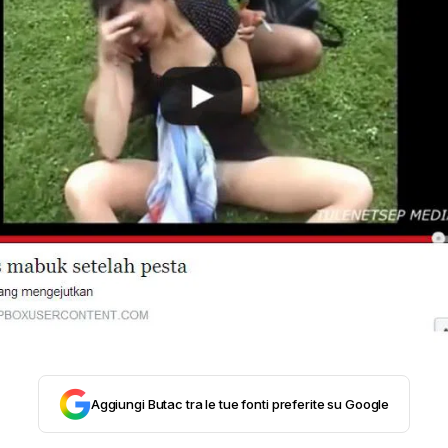
STORIA E CITAZIONI
INTRATTENIMENTO
COMPLOTTI, LEGGENDE URBANE ED EVERGREE
EDITORIALI
TRUFFE E SOCIAL NETWORK
Aggiungi Butac tra le tue fonti preferite su Google
CLIMA ED ENERGIA