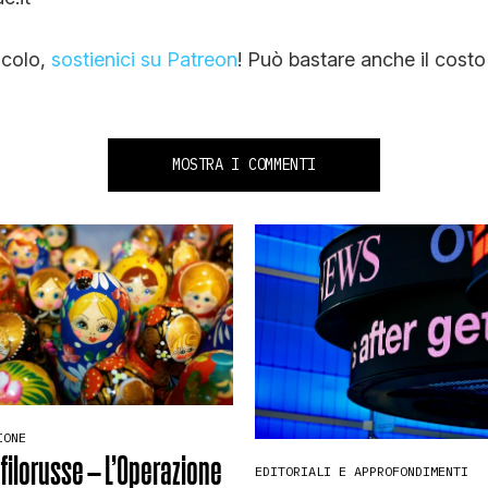
ticolo,
sostienici su Patreon
! Può bastare anche il costo 
MOSTRA I COMMENTI
IONE
 filorusse – L’Operazione
EDITORIALI E APPROFONDIMENTI