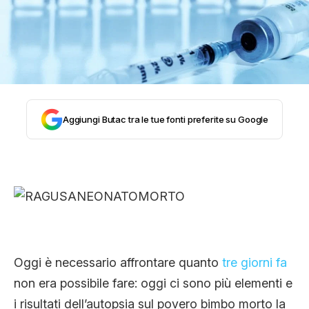
STORIA E CITAZIONI
INTRATTENIMENTO
Aggiungi Butac tra le tue fonti preferite su Google
COMPLOTTI, LEGGENDE URBANE ED
EVERGREEN
EDITORIALI
Oggi è necessario affrontare quanto
tre giorni fa
TRUFFE E SOCIAL NETWORK
non era possibile fare: oggi ci sono più elementi e
i risultati dell’autopsia sul povero bimbo morto la