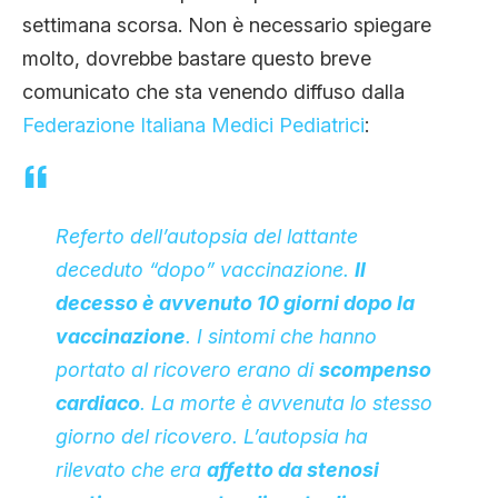
CLIMA ED ENERGIA
settimana scorsa. Non è necessario spiegare
molto, dovrebbe bastare questo breve
comunicato che sta venendo diffuso dalla
CONTATTI
Federazione Italiana Medici Pediatrici
:
CHI SIAMO
Referto dell’autopsia del lattante
deceduto “dopo” vaccinazione.
Il
decesso è avvenuto 10 giorni dopo la
vaccinazione
. I sintomi che hanno
portato al ricovero erano di
scompenso
cardiaco
. La morte è avvenuta lo stesso
giorno del ricovero. L’autopsia ha
rilevato che era
affetto da stenosi