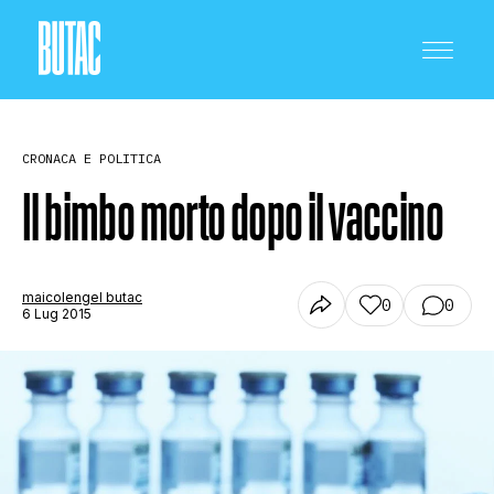
CRONACA E POLITICA
Il bimbo morto dopo il vaccino
CRONACA E POLITICA
maicolengel butac
0
0
6 Lug 2015
SCIENZA E TECNOLOGIA
SALUTE E MEDICINA