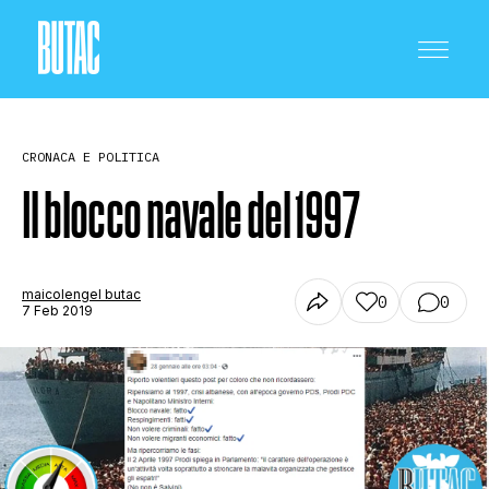
CRONACA E POLITICA
Il blocco navale del 1997
CRONACA E POLITICA
maicolengel butac
0
0
7 Feb 2019
SCIENZA E TECNOLOGIA
SALUTE E MEDICINA