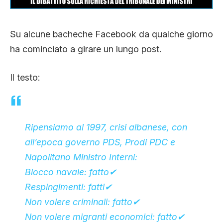
CLIMA ED ENERGIA
Su alcune bacheche Facebook da qualche giorno
CONTATTI
ha cominciato a girare un lungo post.
Il testo:
CHI SIAMO
Ripensiamo al 1997, crisi albanese, con
all’epoca governo PDS, Prodi PDC e
Napolitano Ministro Interni:
Blocco navale: fatto
✔
Respingimenti: fatti
✔
Non volere criminali: fatto
✔
Non volere migranti economici: fatto
✔