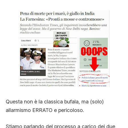
STORIA E CITAZIONI
INTRATTENIMENTO
COMPLOTTI, LEGGENDE URBANE ED
EVERGREEN
EDITORIALI
Questa non è la classica bufala, ma (solo)
allarmismo ERRATO e pericoloso.
TRUFFE E SOCIAL NETWORK
Stiamo parlando del processo a carico dei due