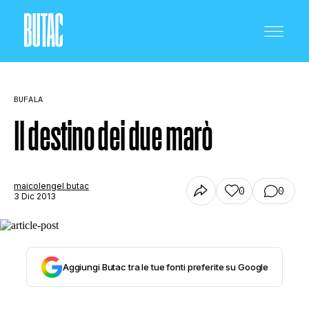
BUFALA
Il destino dei due marò
CRONACA E POLITICA
maicolengel butac
0
0
3 Dic 2013
SCIENZA E TECNOLOGIA
Aggiungi Butac tra le tue fonti preferite su Google
SALUTE E MEDICINA