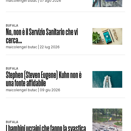
maicolengel butac
| 07 ago 2026
BUFALA
No, non è il Servizio Sanitario che vi
cerca…
maicolengel butac
| 22 lug 2026
BUFALA
Stephen (Steven Eugene) Kuhn non è
una fonte affidabile
maicolengel butac
| 09 giu 2026
BUFALA
I bambini ucraini che fanno la svastica