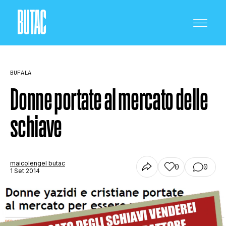
BUFALA
Donne portate al mercato delle
schiave
CRONACA E POLITICA
SCIENZA E TECNOLOGIA
maicolengel butac
0
0
1 Set 2014
SALUTE E MEDICINA