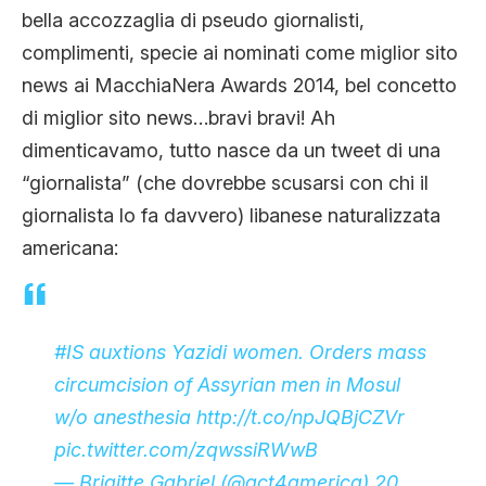
bella accozzaglia di pseudo giornalisti,
complimenti, specie ai nominati come miglior sito
news ai MacchiaNera Awards 2014, bel concetto
di miglior sito news…bravi bravi! Ah
dimenticavamo, tutto nasce da un tweet di una
“giornalista” (che dovrebbe scusarsi con chi il
giornalista lo fa davvero) libanese naturalizzata
americana:
#IS
auxtions Yazidi women. Orders mass
circumcision of Assyrian men in Mosul
w/o anesthesia
http://t.co/npJQBjCZVr
pic.twitter.com/zqwssiRWwB
— Brigitte Gabriel (@act4america)
20