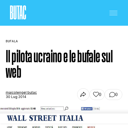
BUFALA
Il pilota ucraino e le bufale sul
web
CRONACA E POLITICA
SCIENZA E TECNOLOGIA
maicolengel butac
0
0
30 Lug 2014
SALUTE E MEDICINA