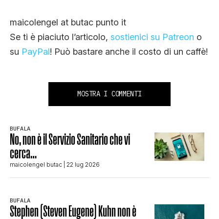
maicolengel at butac punto it
Se ti è piaciuto l’articolo,
sostienici su Patreon
o
su
PayPal
! Può bastare anche il costo di un caffè!
MOSTRA I COMMENTI
BUFALA
No, non è il Servizio Sanitario che vi
cerca…
maicolengel butac
| 22 lug 2026
BUFALA
Stephen (Steven Eugene) Kuhn non è