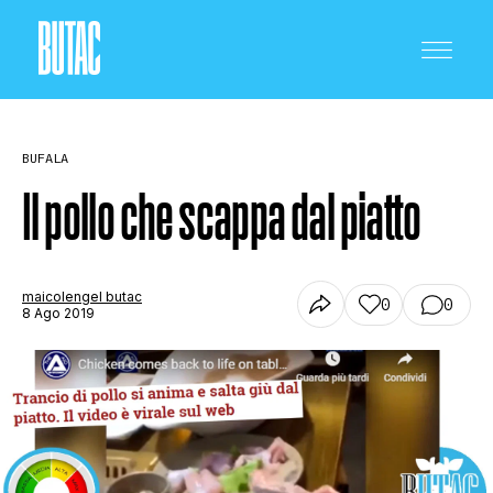
BUFALA
Il pollo che scappa dal piatto
CRONACA E POLITICA
maicolengel butac
0
0
8 Ago 2019
SCIENZA E TECNOLOGIA
SALUTE E MEDICINA