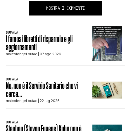
MOSTRA I COMMENTI
BUFALA
I famosi libretti di risparmio e gli
aggiornamenti
maicolengel butac
| 07 ago 2026
BUFALA
No, non è il Servizio Sanitario che vi
cerca…
maicolengel butac
| 22 lug 2026
BUFALA
Stephen (Steven Eugene) Kuhn non è