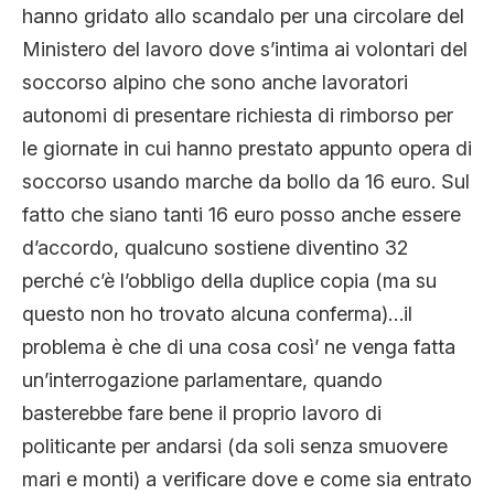
hanno gridato allo scandalo per una circolare del
CLIMA ED ENERGIA
Ministero del lavoro dove s’intima ai volontari del
soccorso alpino che sono anche lavoratori
CONTATTI
autonomi di presentare richiesta di rimborso per
le giornate in cui hanno prestato appunto opera di
soccorso usando marche da bollo da 16 euro. Sul
CHI SIAMO
fatto che siano tanti 16 euro posso anche essere
d’accordo, qualcuno sostiene diventino 32
perché c’è l’obbligo della duplice copia (ma su
questo non ho trovato alcuna conferma)…il
problema è che di una cosa così’ ne venga fatta
un’interrogazione parlamentare, quando
basterebbe fare bene il proprio lavoro di
politicante per andarsi (da soli senza smuovere
mari e monti) a verificare dove e come sia entrato