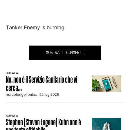
Tanker Enemy is burning.
MOSTRA I COMMENTI
BUFALA
No, non è il Servizio Sanitario che vi
cerca…
maicolengel butac
| 22 lug 2026
BUFALA
Stephen (Steven Eugene) Kuhn non è