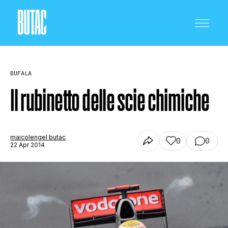
BUFALA
Il rubinetto delle scie chimiche
CRONACA E POLITICA
maicolengel butac
0
0
22 Apr 2014
SCIENZA E TECNOLOGIA
SALUTE E MEDICINA