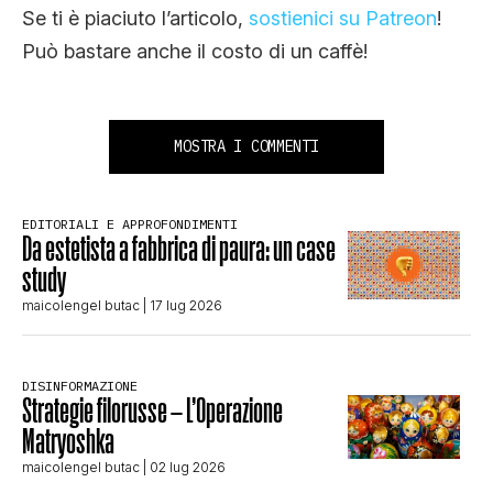
Se ti è piaciuto l’articolo,
sostienici su Patreon
!
Può bastare anche il costo di un caffè!
MOSTRA I COMMENTI
EDITORIALI E APPROFONDIMENTI
Da estetista a fabbrica di paura: un case
study
maicolengel butac
| 17 lug 2026
DISINFORMAZIONE
Strategie filorusse – L’Operazione
Matryoshka
maicolengel butac
| 02 lug 2026