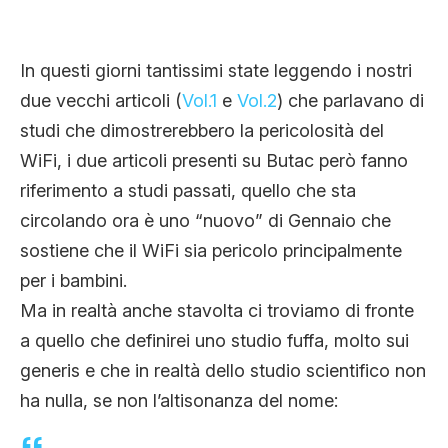
CLIMA ED ENERGIA
In questi giorni tantissimi state leggendo i nostri
CONTATTI
due vecchi articoli (
Vol.1
e
Vol.2
) che parlavano di
studi che dimostrerebbero la pericolosità del
WiFi, i due articoli presenti su Butac però fanno
CHI SIAMO
riferimento a studi passati, quello che sta
circolando ora è uno “nuovo” di Gennaio che
sostiene che il WiFi sia pericolo principalmente
per i bambini.
Ma in realtà anche stavolta ci troviamo di fronte
a quello che definirei uno studio fuffa, molto sui
generis e che in realtà dello studio scientifico non
ha nulla, se non l’altisonanza del nome: