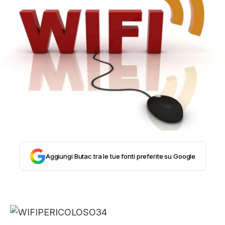
STORIA E CITAZIONI
INTRATTENIMENTO
COMPLOTTI, LEGGENDE URBANE ED
EVERGREEN
EDITORIALI
Aggiungi Butac tra le tue fonti preferite su Google
TRUFFE E SOCIAL NETWORK