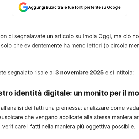
Aggiungi Butac tra le tue fonti preferite su Google
CONTATTI
CHI SIAMO
n ci segnalavate un articolo su Imola Oggi, ma ciò non 
 solo che evidentemente ha meno lettori (o circola men
ete segnalato risale al
3 novembre 2025
e si intitola:
stro identità digitale: un monito per il m
all’analisi dei fatti una premessa: analizzare come vad
 auspicare che vengano applicate alla stessa maniera a
erificare i fatti nella maniera più oggettiva possibile.