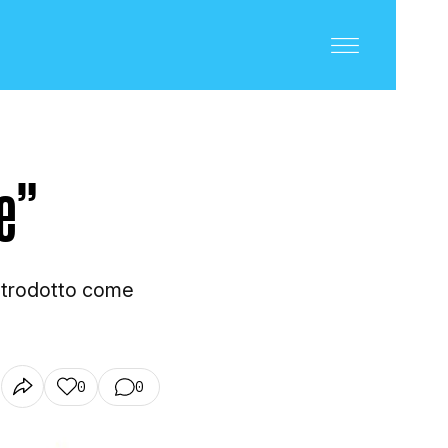
le”
introdotto come
0
0