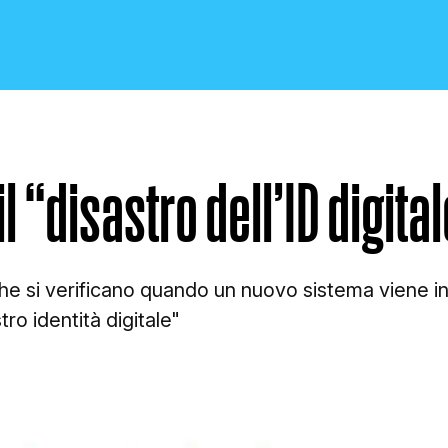
 il “disastro dell’ID digita
CRONACA E POLITICA
 che si verificano quando un nuovo sistema viene 
tro identità digitale"
SCIENZA E TECNOLOGIA
SALUTE E MEDICINA