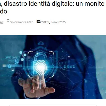
STORIA E CITAZIONI
INTRATTENIMENTO
COMPLOTTI, LEGGENDE URBANE ED EVERGREE
EDITORIALI
TRUFFE E SOCIAL NETWORK
CLIMA ED ENERGIA