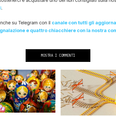
stenerci è acquistare uno dei libri consigliati sulla no
i
.
nche su Telegram con il
canale con tutti gli aggiorn
egnalazione e quattro chiacchiere con la nostra c
MOSTRA I COMMENTI