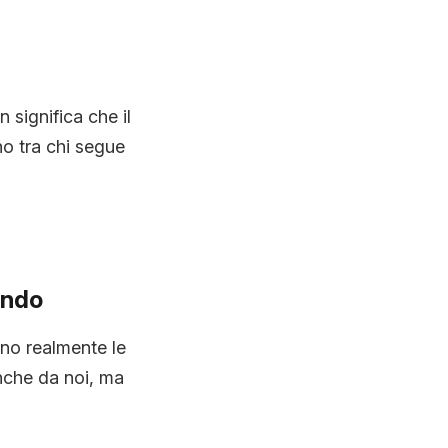
significa che il
o tra chi segue
ondo
ano realmente le
nche da noi, ma