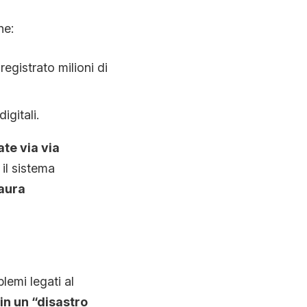
he:
registrato milioni di
igitali.
te via via
il sistema
aura
lemi legati al
in un “disastro