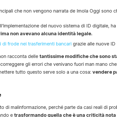
incipali che non vengono narrata de Imola Oggi sono c
 all’implementazione del nuovo sistema di ID digitale, ha 
rima non avevano alcuna identità legale.
si di frode nei trasferimenti bancari
grazie alle nuove ID d
non racconta delle
tantissime modifiche che sono sta
correggere gli errori che venivano fuori man mano che 
ettere tutto questo serve solo a una cosa:
vendere p
e
nto di malinformazione, perché parte da casi reali di prob
zando e
trasformando quella che è una criticità nota 