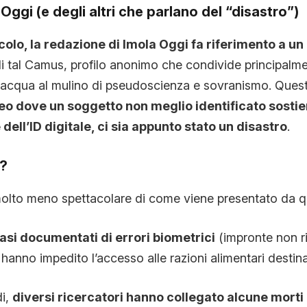
 Oggi (e degli altri che parlano del “disastro”)
colo, la redazione di Imola Oggi fa riferimento a un 
 di tal Camus, profilo anonimo che condivide principalm
i acqua al mulino di pseudoscienza e sovranismo. Questa
eo dove un soggetto non meglio identificato sostien
dell’ID digitale,
ci sia appunto stato un disastro
.
o?
olto meno spettacolare di come viene presentato da qu
casi documentati di errori biometrici
(impronte non r
anno impedito l’accesso alle razioni alimentari destinat
di,
diversi ricercatori hanno collegato alcune morti