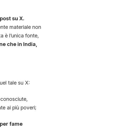
post su X.
ente materiale non
 è l’unica fonte,
e che in India,
el tale su X:
iconosciute,
e ai più poveri;
 per fame