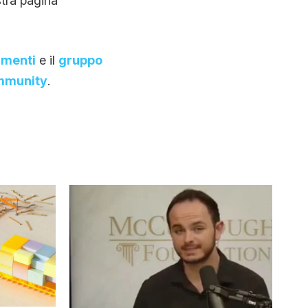
stra pagina
amenti
e il
gruppo
ommunity
.