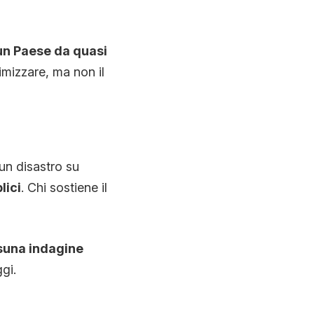
n un Paese da quasi
imizzare, ma non il
 un disastro su
lici
. Chi sostiene il
suna indagine
gi.