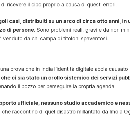
à di ricevere il cibo proprio a causa di questi errori.
goli casi, distribuiti su un arco di circa otto anni, i
zo di persone
. Sono problemi reali, gravi e da non min
” venduto da chi campa di titoloni spaventosi.
o
una prova che in India l’identità digitale abbia causato
 che ci sia stato un crollo sistemico dei servizi pubb
enando il pozzo per perseguire la propria agenda.
pporto ufficiale, nessuno studio accademico e nes
a
che raccontino di quel disastro millantato da Imola Og