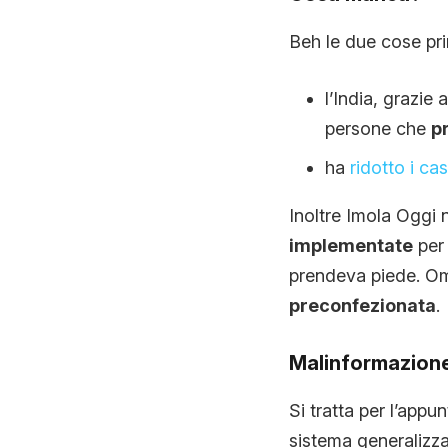
Beh le due cose pr
l’India, grazie
persone che
p
ha
ridotto i ca
Inoltre Imola Oggi 
implementate
per 
prendeva piede. Om
preconfezionata
.
Malinformazion
Si tratta per l’appu
sistema generaliz