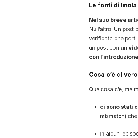
Le fonti di Imola
Nel suo breve arti
Null’altro. Un post
verificato che port
un post con
un vid
con l’introduzione 
Cosa c’è di ver
Qualcosa c’è, ma m
ci sono stati 
mismatch) che h
in alcuni episo