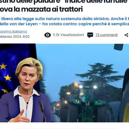
STORIA E CITAZIONI
INTRATTENIMENTO
COMPLOTTI, LEGGENDE URBANE ED EVERGREE
EDITORIALI
TRUFFE E SOCIAL NETWORK
CLIMA ED ENERGIA