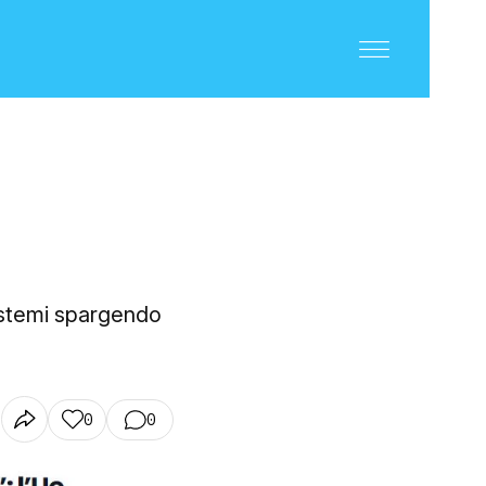
osistemi spargendo
0
0