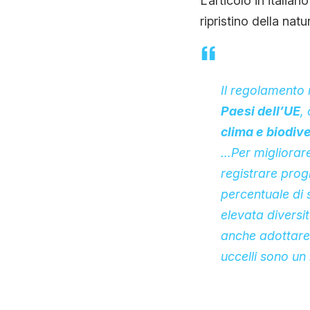
L’articolo in italia
ripristino della nat
Il regolamento 
Paesi dell’UE
,
clima e biodive
…Per migliorare
registrare progr
percentuale di 
elevata diversi
anche adottare 
uccelli sono un 