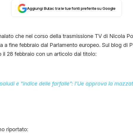
Aggiungi Butac tra le tue fonti preferite su Google
CONTATTI
CHI SIAMO
alato che nel corso della trasmissione TV di Nicola Porr
 a fine febbraio dal Parlamento europeo. Sul blog di P
il 28 febbraio con un articolo dal titolo:
 paludi e “indice delle farfalle”: l’Ue approva la mazzat
mo riportato: