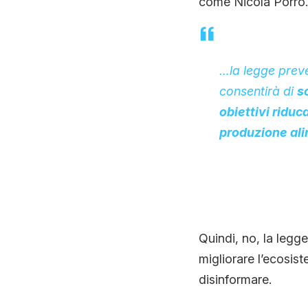
come Nicola Porro.
…la legge preve
consentirà di
s
obiettivi riduc
produzione al
Quindi, no, la legg
migliorare l’ecosi
disinformare.