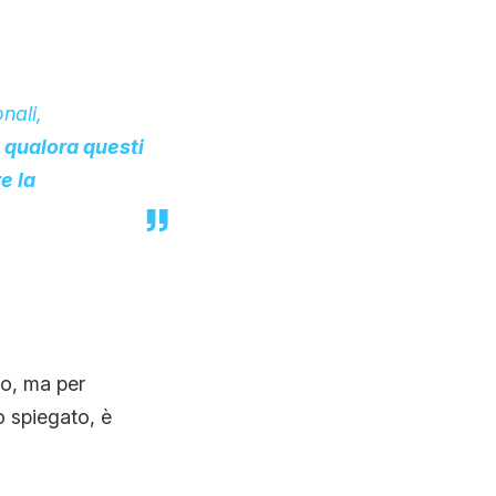
nali,
i
qualora questi
e la
vo, ma per
 spiegato, è