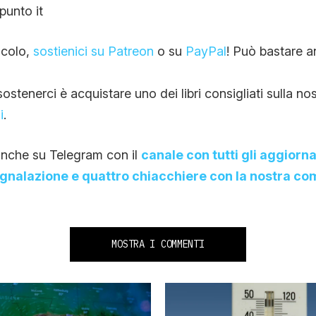
punto it
ticolo,
sostienici su Patreon
o su
PayPal
! Può bastare a
stenerci è acquistare uno dei libri consigliati sulla no
i
.
nche su Telegram con il
canale con tutti gli aggiorn
egnalazione e quattro chiacchiere con la nostra c
MOSTRA I COMMENTI