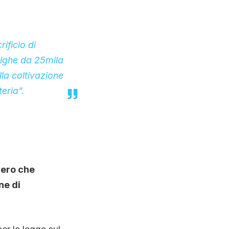
ificio di
 dighe da 25mila
lla coltivazione
eria”.
vero che
ne di