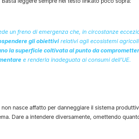
 Basta leggere sempre nel testo linkato poco sopra:
de un freno di emergenza che, in circostanze eccezio
ospendere gli obiettivi
relativi agli ecosistemi agricol
ano la superficie coltivata al punto da comprometter
imentare
e renderla inadeguata ai consumi dell’UE.
e non nasce affatto per danneggiare il sistema produtti
stema. Dare a intendere diversamente, omettendo quanto