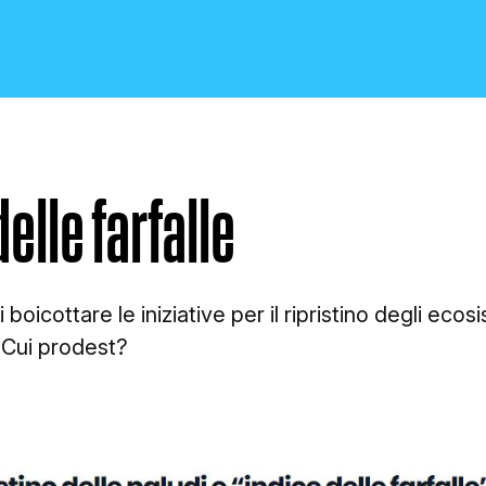
delle farfalle
CRONACA E POLITICA
boicottare le iniziative per il ripristino degli ec
 Cui prodest?
SCIENZA E TECNOLOGIA
SALUTE E MEDICINA