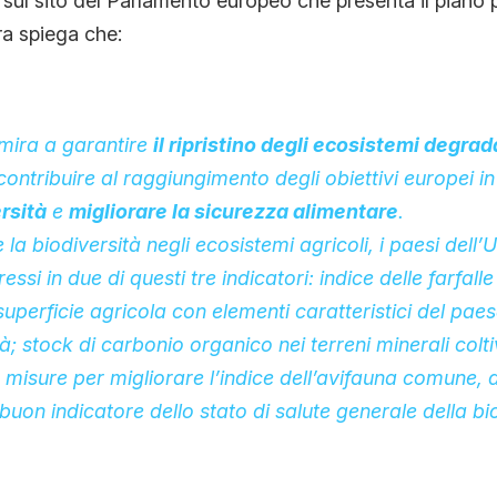
no sul sito del Parlamento europeo che presenta il piano 
ura spiega che:
mira a garantire
il ripristino degli ecosistemi degradat
 contribuire al raggiungimento degli obiettivi europei in
rsità
e
migliorare la sicurezza alimentare
.
 la biodiversità negli ecosistemi agricoli, i paesi dell
essi in due di questi tre indicatori:
indice delle farfall
superficie agricola con
elementi caratteristici del pae
tà
; stock di carbonio organico nei terreni minerali colt
misure per migliorare l’
indice dell’avifauna comune
, 
buon indicatore dello stato di salute generale della bi