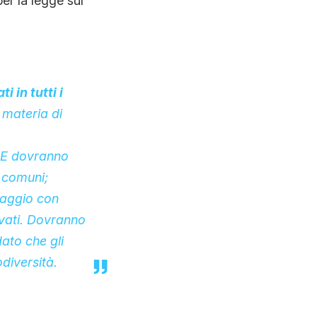
per la legge sul
i in tutti i
 materia di
’UE dovranno
e comuni
;
saggio con
ivati. Dovranno
dato che gli
odiversità.