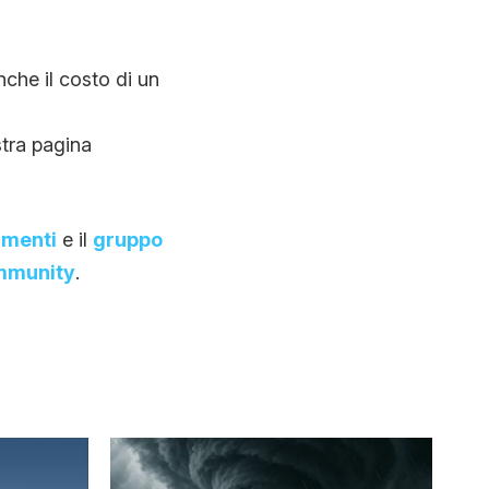
nche il costo di un
stra pagina
amenti
e il
gruppo
ommunity
.