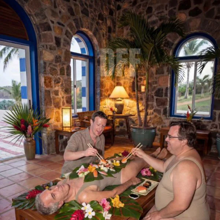
STORIA E CITAZIONI
INTRATTENIMENTO
COMPLOTTI, LEGGENDE URBANE ED
EVERGREEN
EDITORIALI
TRUFFE E SOCIAL NETWORK