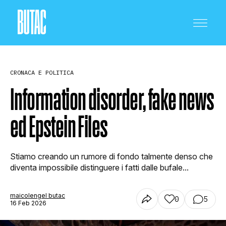
CRONACA E POLITICA
Information disorder, fake news
ed Epstein Files
CRONACA E POLITICA
Stiamo creando un rumore di fondo talmente denso che
SCIENZA E TECNOLOGIA
diventa impossibile distinguere i fatti dalle bufale...
maicolengel butac
0
5
SALUTE E MEDICINA
16 Feb 2026