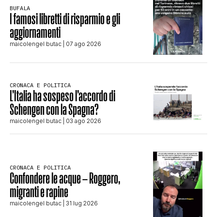
BUFALA
I famosi libretti di risparmio e gli
aggiornamenti
maicolengel butac
| 07 ago 2026
CRONACA E POLITICA
L’Italia ha sospeso l’accordo di
Schengen con la Spagna?
maicolengel butac
| 03 ago 2026
CRONACA E POLITICA
Confondere le acque – Roggero,
migranti e rapine
maicolengel butac
| 31 lug 2026