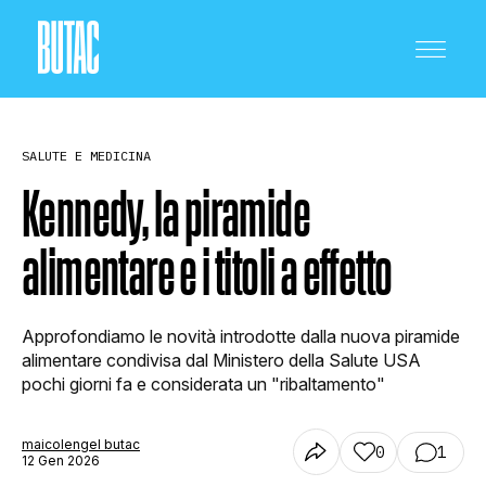
SALUTE E MEDICINA
Kennedy, la piramide
alimentare e i titoli a effetto
CRONACA E POLITICA
Approfondiamo le novità introdotte dalla nuova piramide
SCIENZA E TECNOLOGIA
alimentare condivisa dal Ministero della Salute USA
pochi giorni fa e considerata un "ribaltamento"
SALUTE E MEDICINA
maicolengel butac
0
1
12 Gen 2026