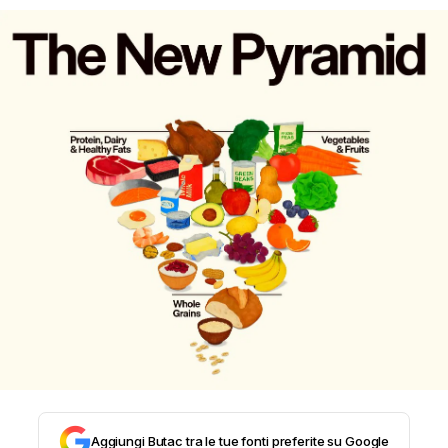
STORIA E CITAZIONI
INTRATTENIMENTO
COMPLOTTI, LEGGENDE URBANE ED
EVERGREEN
EDITORIALI
TRUFFE E SOCIAL NETWORK
Aggiungi Butac tra le tue fonti preferite su Google