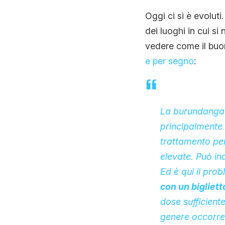
Oggi ci si è evolut
dei luoghi in cui si
vedere come il buon
e per segno
:
La burundanga i
principalmente
trattamento pe
elevate. Può in
Ed è qui il pro
con un bigliet
dose sufficiente 
genere occorre i