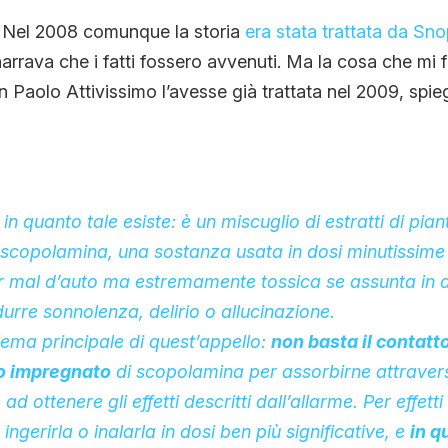
i. Nel 2008 comunque la storia
era stata trattata da Sn
 narrava che i fatti fossero avvenuti. Ma la cosa che mi f
 Paolo Attivissimo l’avesse già trattata nel 2009, sp
n quanto tale esiste: è un miscuglio di estratti di pia
 scopolamina, una sostanza usata in dosi minutissim
r mal d’auto ma estremamente tossica se assunta in 
durre sonnolenza, delirio o allucinazione.
blema principale di quest’appello:
non basta il conta
to impregnato
di scopolamina per assorbirne attravers
ad ottenere gli effetti descritti dall’allarme. Per effett
ngerirla o inalarla in dosi ben più significative, e
in q