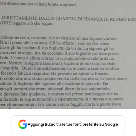
STORIA E CITAZIONI
INTRATTENIMENTO
COMPLOTTI, LEGGENDE URBANE ED EVERGREE
EDITORIALI
TRUFFE E SOCIAL NETWORK
CLIMA ED ENERGIA
Aggiungi Butac tra le tue fonti preferite su Google