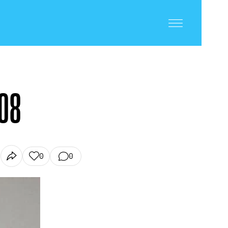
008
0
0