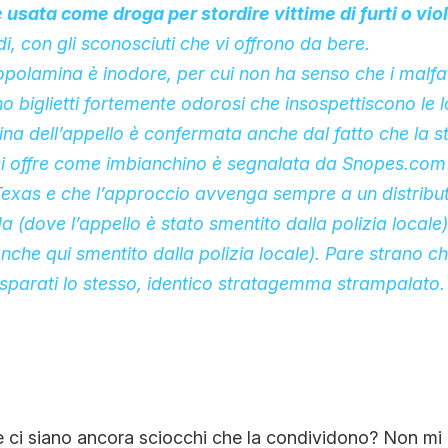
usata come droga per stordire vittime di furti o vio
i, con gli sconosciuti che vi offrono da bere.
opolamina è inodore, per cui non ha senso che i malfatt
no biglietti fortemente odorosi che insospettiscono le l
ina dell’appello è confermata anche dal fatto che la s
si offre come imbianchino è segnalata da
Snopes.com
exas e che l’approccio avvenga sempre a un distribut
a (dove l’appello è stato
smentito
dalla polizia locale)
nche qui smentito dalla polizia locale). Pare strano 
disparati lo stesso, identico stratagemma strampalato.
 ci siano ancora sciocchi che la condividono? Non mi ri