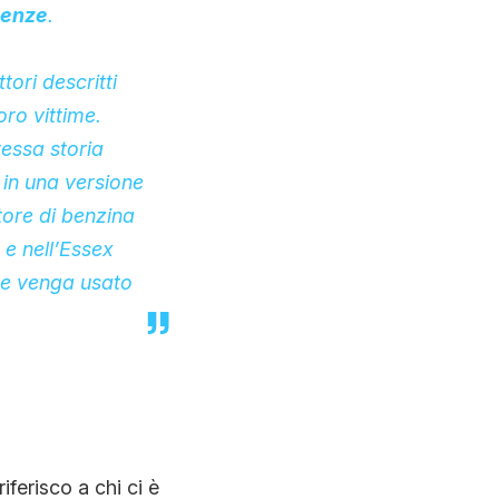
lenze
.
ori descritti
oro vittime.
tessa storia
in una versione
ore di benzina
 e nell’Essex
che venga usato
ferisco a chi ci è