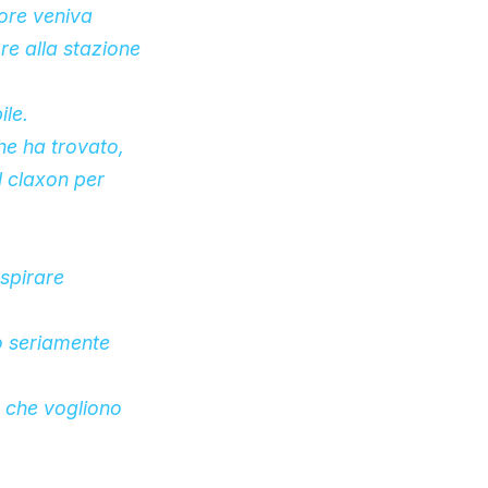
ore veniva
re alla stazione
ile.
he ha trovato,
l claxon per
spirare
o seriamente
 che vogliono