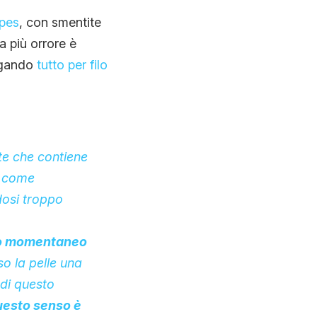
opes
, con smentite
a più orrore è
iegando
tutto per filo
nte che contiene
e come
dosi troppo
tto momentaneo
o la pelle una
i di questo
uesto senso è