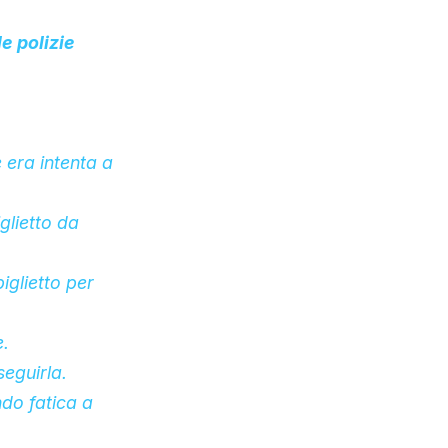
e polizie
 era intenta a
iglietto da
iglietto per
e.
seguirla.
ndo fatica a