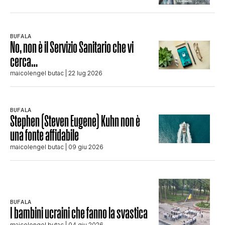
BUFALA
No, non è il Servizio Sanitario che vi
cerca…
maicolengel butac
| 22 lug 2026
BUFALA
Stephen (Steven Eugene) Kuhn non è
una fonte affidabile
maicolengel butac
| 09 giu 2026
BUFALA
I bambini ucraini che fanno la svastica
maicolengel butac
| 04 giu 2026