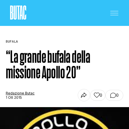
BUFALA
“La grande bufala della
missione Apollo 20”
CRONACA E POLITICA
SCIENZA E TECNOLOGIA
Redazione Butac
0
0
1 Ott 2015
SALUTE E MEDICINA