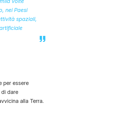
mila volte
, nei Paesi
ttività spaziali,
rtificiale
e per essere
 di dare
vvicina alla Terra.