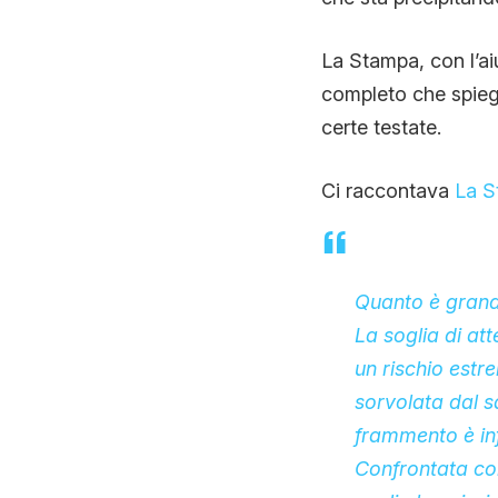
La Stampa, con l’ai
completo che spiega
certe testate.
Ci raccontava
La S
Quanto è grande
La soglia di at
un rischio estr
sorvolata dal sa
frammento è inf
Confrontata con 