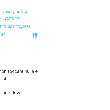
urviving debris
als. CORDS
he in any vapors
up.
 non toccare nulla e
ssi.
isione dove