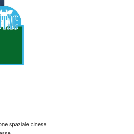
N
ione spaziale cinese
asse.