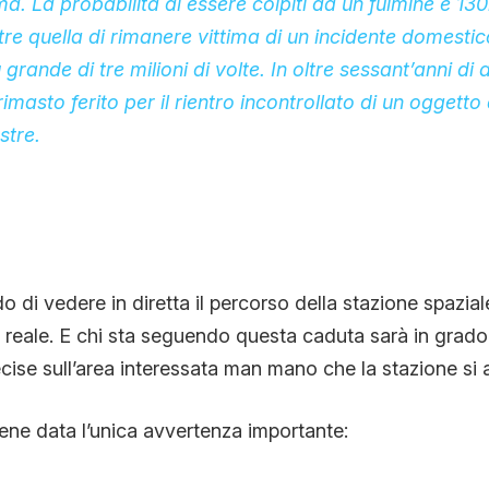
ma. La probabilità di essere colpiti da un fulmine è 130
e quella di rimanere vittima di un incidente domestico
 grande di tre milioni di volte. In oltre sessant’anni di a
masto ferito per il rientro incontrollato di un oggetto a
stre.
 di vedere in diretta il percorso della stazione spazial
 reale. E chi sta seguendo questa caduta sarà in grado
cise sull’area interessata man mano che la stazione si a
iene data l’unica avvertenza importante: