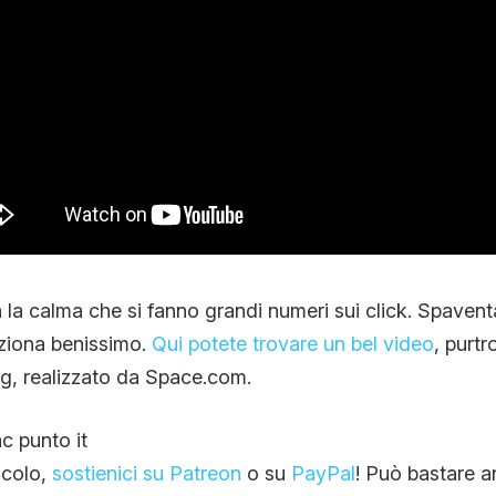
 la calma che si fanno grandi numeri sui click. Spaven
nziona benissimo.
Qui potete trovare un bel video
, purt
log, realizzato da Space.com.
c punto it
ticolo,
sostienici su Patreon
o su
PayPal
! Può bastare a