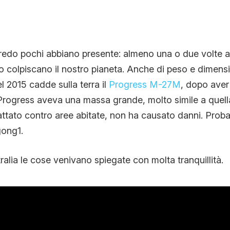
redo pochi abbiano presente: almeno una o due volte al
llo colpiscano il nostro pianeta. Anche di peso e dimensio
l 2015 cadde sulla terra il
Progress M-27M
, dopo aver 
Progress aveva una massa grande, molto simile a quella
ttato contro aree abitate, non ha causato danni. Prob
gong1.
ia le cose venivano spiegate con molta tranquillità.