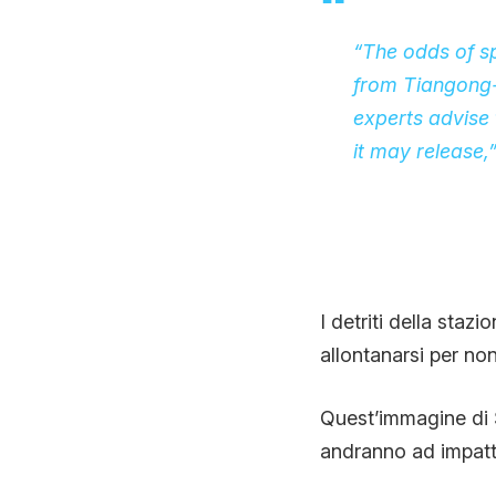
“The odds of spa
from Tiangong-
experts advise 
it may release,
I detriti della staz
allontanarsi per non
Quest’immagine di 
andranno ad impattar