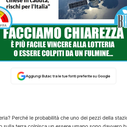
STORIA E CITAZIONI
INTRATTENIMENTO
COMPLOTTI, LEGGENDE URBANE ED EVERGREE
EDITORIALI
Aggiungi Butac tra le tue fonti preferite su Google
TRUFFE E SOCIAL NETWORK
CLIMA ED ENERGIA
eria? Perché le probabilità che uno dei pezzi della staz
o sulla terra colpisca un essere umano sono davvero b