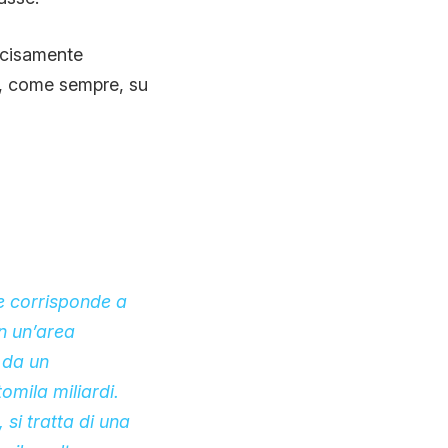
ecisamente
e, come sempre, su
e corrisponde a
in un’area
i da un
omila miliardi.
 si tratta di una