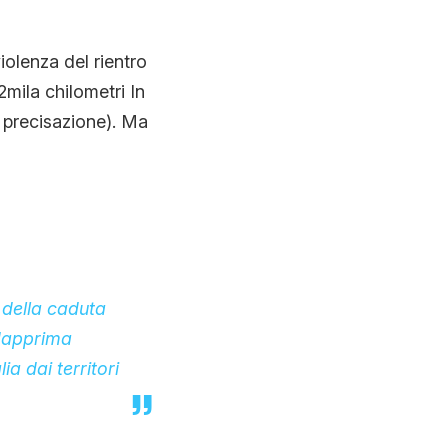
iolenza del rientro
mila chilometri In
 precisazione). Ma
 della caduta
 dapprima
a dai territori