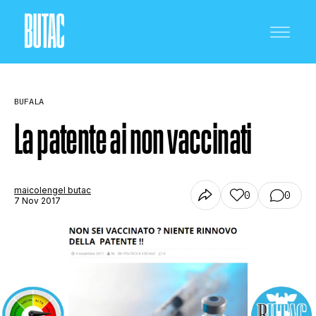
BUFALA
La patente ai non vaccinati
CRONACA E POLITICA
maicolengel butac
0
0
7 Nov 2017
SCIENZA E TECNOLOGIA
SALUTE E MEDICINA