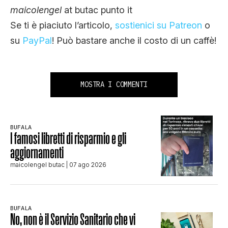
maicolengel
at butac punto it
Se ti è piaciuto l’articolo,
sostienici su Patreon
o
su
PayPal
! Può bastare anche il costo di un caffè!
MOSTRA I COMMENTI
BUFALA
I famosi libretti di risparmio e gli
aggiornamenti
maicolengel butac
| 07 ago 2026
BUFALA
No, non è il Servizio Sanitario che vi