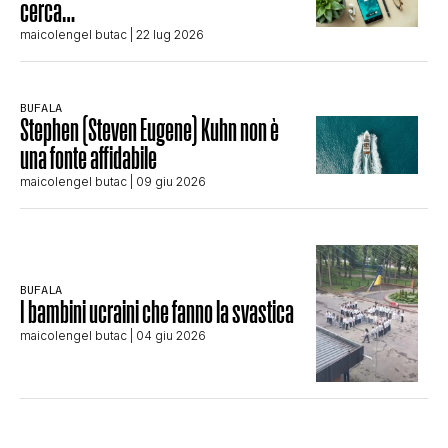
cerca…
maicolengel butac
| 22 lug 2026
BUFALA
Stephen (Steven Eugene) Kuhn non è
una fonte affidabile
maicolengel butac
| 09 giu 2026
BUFALA
I bambini ucraini che fanno la svastica
maicolengel butac
| 04 giu 2026