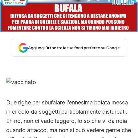
STORIA E CITAZIONI
INTRATTENIMENTO
Aggiungi Butac tra le tue fonti preferite su Google
COMPLOTTI, LEGGENDE URBANE ED
EVERGREEN
EDITORIALI
Due righe per sbufalare l’ennesima boiata messa
in circolo da soggetti particolarmente disturbati.
TRUFFE E SOCIAL NETWORK
Eh no, non ci vado leggero, lo so che vi dà noia
quando attacco, ma non si può vedere gente che