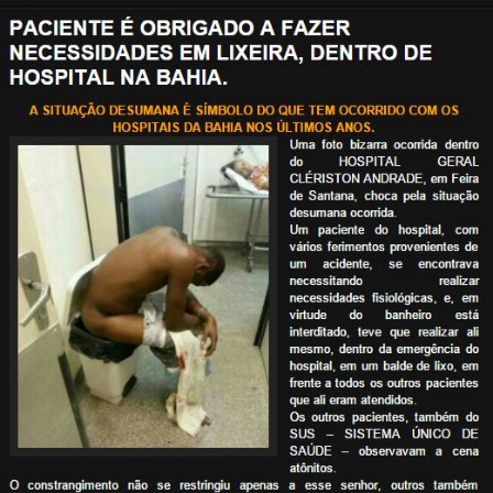
STORIA E CITAZIONI
INTRATTENIMENTO
COMPLOTTI, LEGGENDE URBANE ED
EVERGREEN
EDITORIALI
TRUFFE E SOCIAL NETWORK