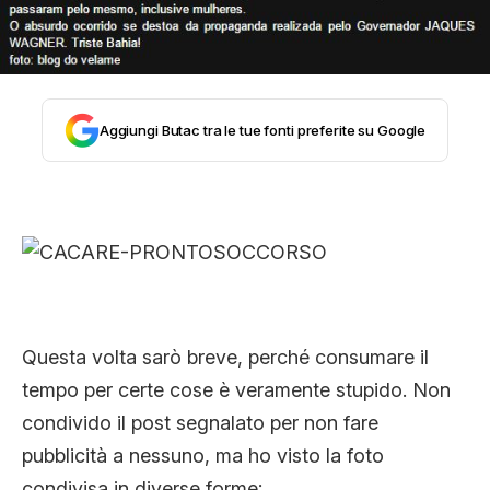
CLIMA ED ENERGIA
CONTATTI
Aggiungi Butac tra le tue fonti preferite su Google
CHI SIAMO
Questa volta sarò breve, perché consumare il
tempo per certe cose è veramente stupido. Non
condivido il post segnalato per non fare
pubblicità a nessuno, ma ho visto la foto
condivisa in diverse forme: