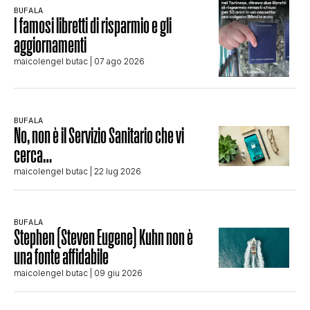
BUFALA
I famosi libretti di risparmio e gli
aggiornamenti
maicolengel butac
| 07 ago 2026
BUFALA
No, non è il Servizio Sanitario che vi
cerca…
maicolengel butac
| 22 lug 2026
BUFALA
Stephen (Steven Eugene) Kuhn non è
una fonte affidabile
maicolengel butac
| 09 giu 2026