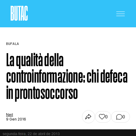
BUFALA
La qualità della
controinformazione: chi defeca
CRONACA E POLITICA
in prontosoccorso
SCIENZA E TECNOLOGIA
Neil
0
0
9 Gen 2016
SALUTE E MEDICINA