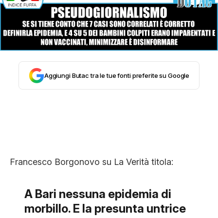
STORIA E CITAZIONI
INTRATTENIMENTO
Aggiungi Butac tra le tue fonti preferite su Google
COMPLOTTI, LEGGENDE URBANE ED
EVERGREEN
EDITORIALI
Francesco Borgonovo su La Verità titola:
TRUFFE E SOCIAL NETWORK
A Bari nessuna epidemia di
morbillo. E la presunta untrice