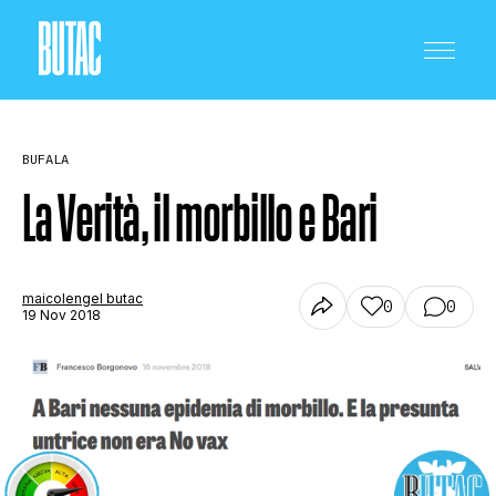
BUFALA
La Verità, il morbillo e Bari
CRONACA E POLITICA
maicolengel butac
0
0
19 Nov 2018
SCIENZA E TECNOLOGIA
SALUTE E MEDICINA