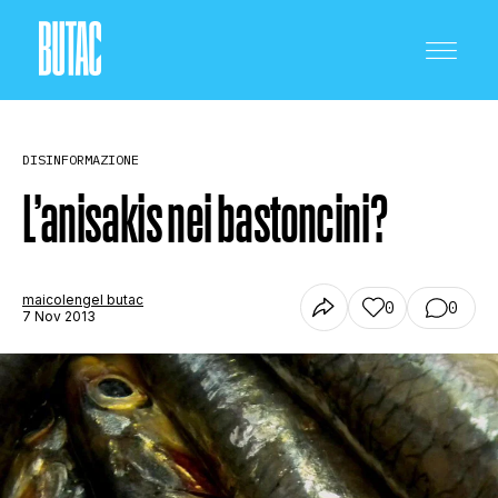
DISINFORMAZIONE
L’anisakis nei bastoncini?
CRONACA E POLITICA
maicolengel butac
0
0
7 Nov 2013
SCIENZA E TECNOLOGIA
SALUTE E MEDICINA