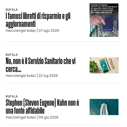
BUFALA
I famosi libretti di risparmio e gli
aggiornamenti
maicolengel butac
| 07 ago 2026
BUFALA
No, non è il Servizio Sanitario che vi
cerca…
maicolengel butac
| 22 lug 2026
BUFALA
Stephen (Steven Eugene) Kuhn non è
una fonte affidabile
maicolengel butac
| 09 giu 2026