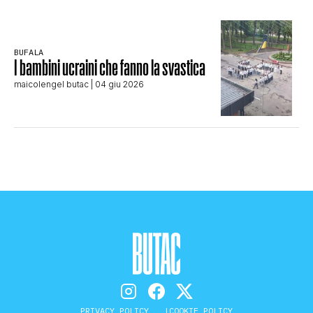
BUFALA
I bambini ucraini che fanno la svastica
maicolengel butac
| 04 giu 2026
PRIVACY POLICY
COOKIE POLICY