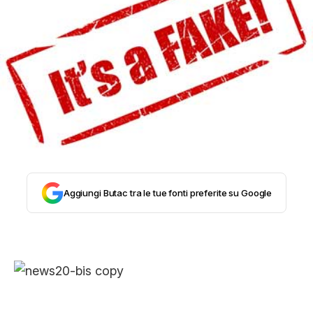
STORIA E CITAZIONI
INTRATTENIMENTO
COMPLOTTI, LEGGENDE URBANE ED
EVERGREEN
Aggiungi Butac tra le tue fonti preferite su Google
EDITORIALI
TRUFFE E SOCIAL NETWORK