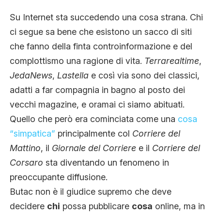
CLIMA ED ENERGIA
Su Internet sta succedendo una cosa strana. Chi
ci segue sa bene che esistono un sacco di siti
CONTATTI
che fanno della finta controinformazione e del
complottismo una ragione di vita.
Terrarealtime
,
JedaNews
,
Lastella
e così via sono dei classici,
CHI SIAMO
adatti a far compagnia in bagno al posto dei
vecchi magazine, e oramai ci siamo abituati.
Quello che però era cominciata come una
cosa
“simpatica”
principalmente col
Corriere del
Mattino
, il
Giornale del Corriere
e il
Corriere del
Corsaro
sta diventando un fenomeno in
preoccupante diffusione.
Butac non è il giudice supremo che deve
decidere
chi
possa pubblicare
cosa
online, ma in