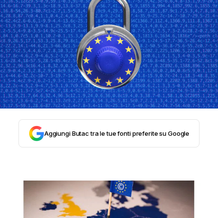
STORIA E CITAZIONI
INTRATTENIMENTO
COMPLOTTI, LEGGENDE URBANE ED
EVERGREEN
Aggiungi Butac tra le tue fonti preferite su Google
EDITORIALI
TRUFFE E SOCIAL NETWORK