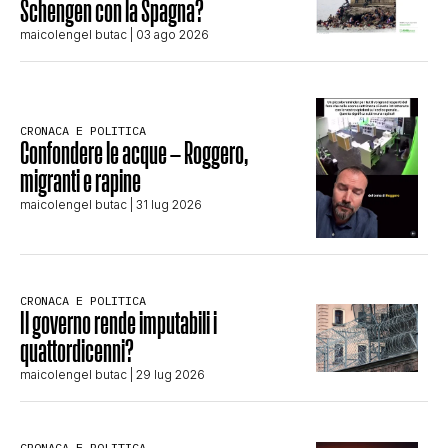
Schengen con la Spagna?
maicolengel butac
| 03 ago 2026
CRONACA E POLITICA
Confondere le acque – Roggero,
migranti e rapine
maicolengel butac
| 31 lug 2026
CRONACA E POLITICA
Il governo rende imputabili i
quattordicenni?
maicolengel butac
| 29 lug 2026
CRONACA E POLITICA