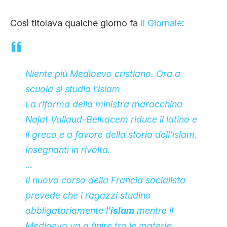
CLIMA ED ENERGIA
Così titolava qualche giorno fa
Il Giornale
:
CONTATTI
Niente più Medioevo cristiano. Ora a
CHI SIAMO
scuola si studia l’islam
La riforma della ministra marocchina
Najat Vallaud-Belkacem riduce il latino e
il greco e a favore della storia dell’islam.
Insegnanti in rivolta.
…
Il nuovo corso della Francia socialista
prevede che i ragazzi studino
obbligatoriamente l’
islam
mentre il
Medioevo va a finire tra le materie