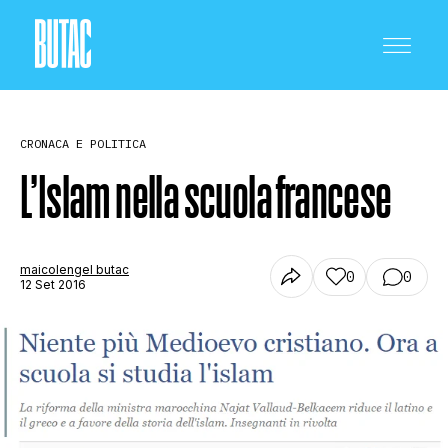
CRONACA E POLITICA
L’Islam nella scuola francese
CRONACA E POLITICA
maicolengel butac
0
0
12 Set 2016
SCIENZA E TECNOLOGIA
SALUTE E MEDICINA